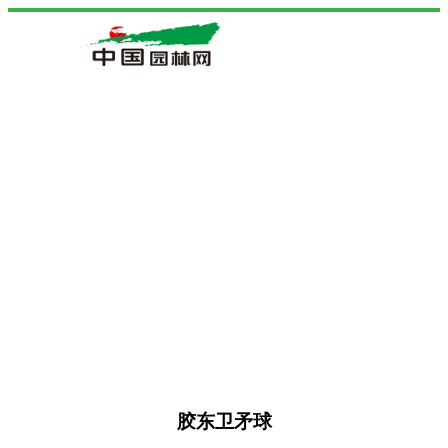
胶东卫矛球