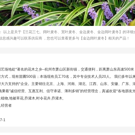
： 以上是关于【兰花三七、阔叶麦冬、宽叶麦冬、金边麦冬、金边阔叶麦冬】的详细
信息感兴趣可以联系供应商 ，您也可以查看更多与【金边阔叶麦冬】相关的产品！
艺场地处*著名的花木之乡--杭州市萧山区新街镇，交通便利，距离萧山东高速500米
方式，现有苗圃500亩；本场现有员工70名，其中专业技术人员20人。 我们多年
府大力支持的*企业。主要销往北京、上海、河南、湖北、江西、山东、安徽、广东、
场秉着“诚信经营、互惠互利、信守承诺、薄利多销”的经营理念，真诚欢迎*各地朋
植物,地被草花,乔灌木,时令花卉,乔灌木,
人经营者
7-1