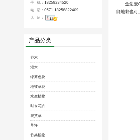
手 机：
18258234520
金边麦
电 话：
0571-18258822409
能地栽也可
认 证：
产品分类
乔木
灌木
绿篱色块
地被草花
水生植物
时令花卉
观赏草
草坪
竹类植物