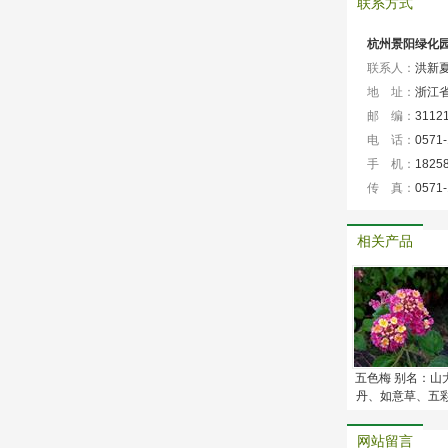
联系方式
杭州景阳绿化
联系人：
洪新
地 址：
浙江
邮 编：
3112
电 话：
0571
手 机：
1825
传 真：
0571
相关产品
五色梅 别名：山
丹、如意草、五
花、五雷丹、五
绣球
网站留言