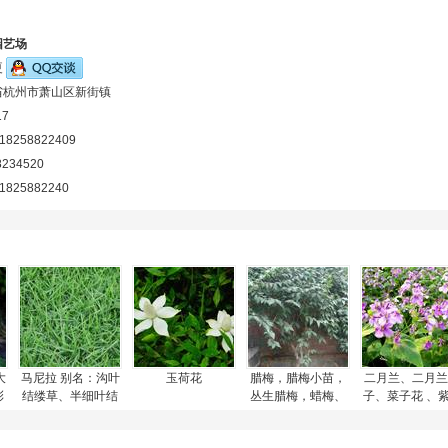
园艺场
夏
省杭州市萧山区新街镇
17
-18258822409
8234520
-1825882240
大
马尼拉 别名：沟叶
玉荷花
腊梅，腊梅小苗，
二月兰、二月兰
彩
结缕草、半细叶结
丛生腊梅，蜡梅、
子、菜子花 、
色
缕草、小芝型结缕
黄梅花、雪里花、
草、诸葛菜
草
蜡木、蜡花