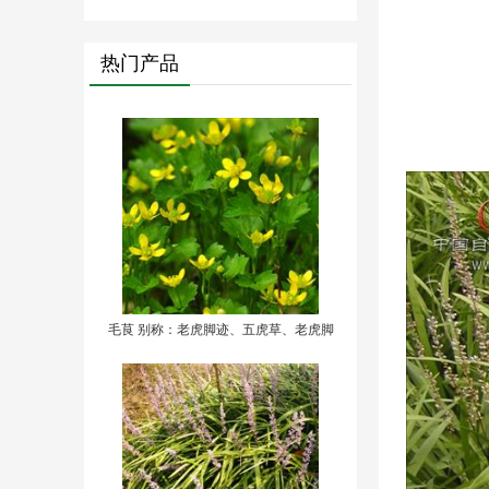
热门产品
毛茛 别称：老虎脚迹、五虎草、老虎脚
爪草