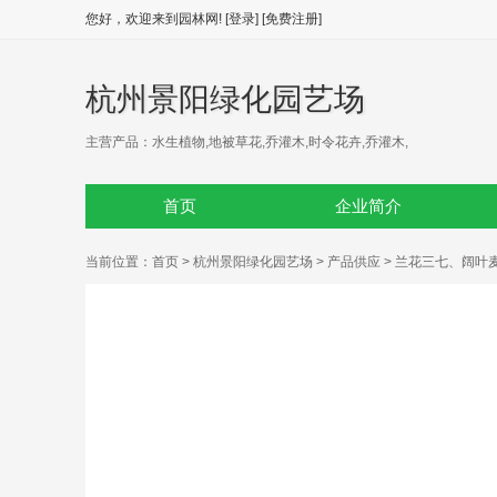
您好，欢迎来到园林网!
[登录]
[免费注册]
杭州景阳绿化园艺场
主营产品：水生植物,地被草花,乔灌木,时令花卉,乔灌木,
首页
企业简介
当前位置：
首页
>
杭州景阳绿化园艺场
>
产品供应
> 兰花三七、阔叶