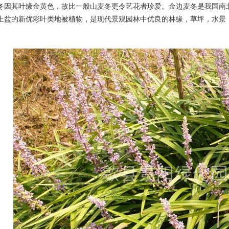
冬因其叶缘金黄色，故比一般山麦冬更令艺花者珍爱。金边麦冬是我国南
上盆的新优彩叶类地被植物，是现代景观园林中优良的林缘，草坪，水景