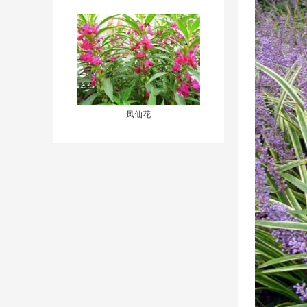
瑚、东瀛珊瑚、花叶青木）
凤仙花