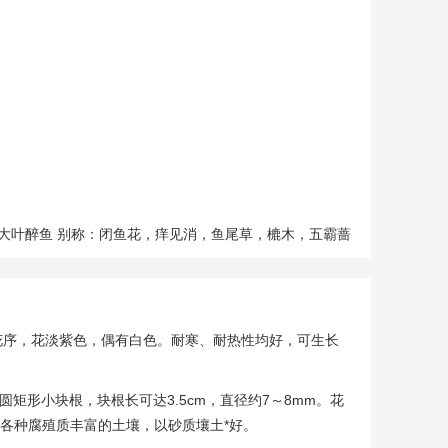
大叶醉鱼 别称：闭鱼花，痒见消，鱼尾草，樚木，五霸蔷
状花序，花淡紫色，偶有白色。耐寒、耐热性均好，可生长
矩形小块根，块根长可达3.5cm，直径约7～8mm。花
应各种腐殖质丰富的土壤，以砂质壤土*好。