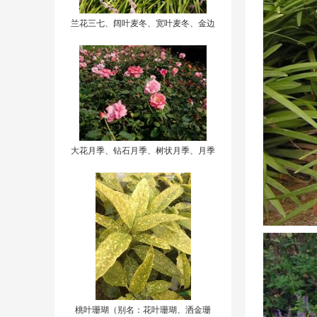
兰花三七、阔叶麦冬、宽叶麦冬、金边
麦冬、金边阔叶麦冬
大花月季、钻石月季、树状月季、月季
树、月月红、香水月季
桃叶珊瑚（别名：花叶珊瑚、洒金珊