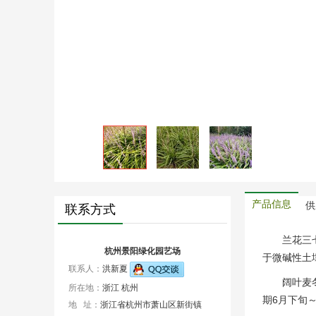
产品信息
供
联系方式
兰花三
杭州景阳绿化园艺场
于微碱性土
联系人：
洪新夏
阔叶麦
所在地：
浙江 杭州
期6月下旬
地 址：
浙江省杭州市萧山区新街镇