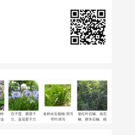
种
百子莲、紫君子
各种水生植物 泽泻
老红叶石楠、老石
紫金
兰、蓝花君子兰
窄叶泽泻
楠、椤木石楠、精
品椤木石楠球 、