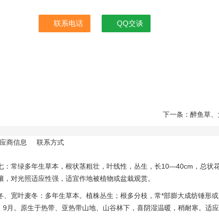
联系电话
QQ交谈
下一条：醉鱼草、
应商信息
联系方式
七：常绿多年生草本，根状茎粗壮，叶线性，丛生，长10—40cm，总
壤，对光照适应性强，适宜作地被植物或盆栽观赏。
冬、宽叶麦冬：多年生草本。植株丛生；根多分枝，常*部膨大成纺锤形或圆
～ 9月。原生于热带、亚热带山地、山谷林下，喜阴湿温暖，稍耐寒。适