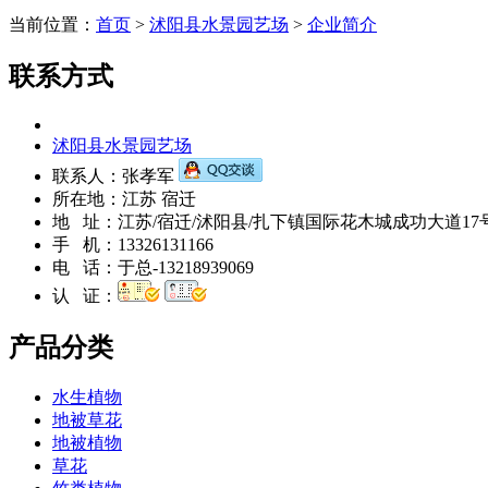
当前位置：
首页
>
沭阳县水景园艺场
>
企业简介
联系方式
沭阳县水景园艺场
联系人：
张孝军
所在地：
江苏 宿迁
地 址：
江苏/宿迁/沭阳县/扎下镇国际花木城成功大道17
手 机：
13326131166
电 话：
于总-13218939069
认 证：
产品分类
水生植物
地被草花
地被植物
草花