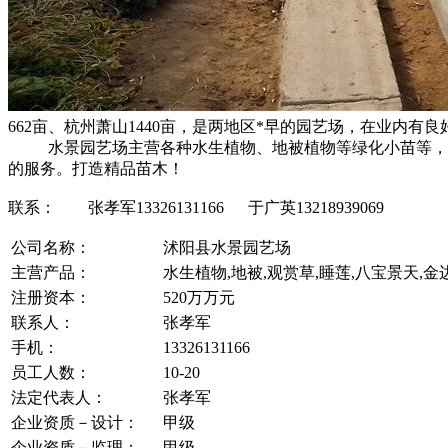
662亩、杭州萧山1440亩，是两地区*早的园艺场，在业内
水景园艺场主营各种水生植物、地被植物等绿化小苗等，量大
的服务。打造精品苗木！
联系： 张孝军13326131166 于广英13218939069
公司名称：
沭阳县水景园艺场
主营产品：
水生植物,地被,观赏草,睡莲,八宝景天,金
注册资本：
520万万元
联系人：
张孝军
手机：
13326131166
员工人数：
10-20
法定代表人：
张孝军
企业资质－设计：
甲级
企业资质－监理：
甲级