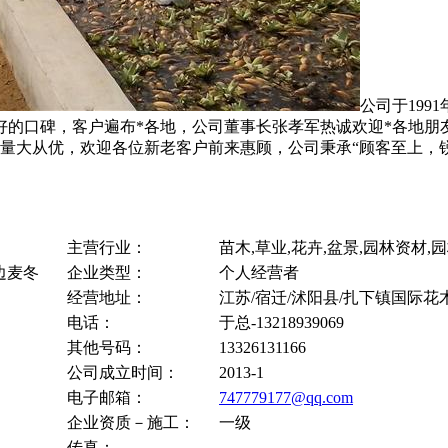
公司于199
有良好的口碑，客户遍布*各地，公司董事长张孝军热诚欢迎*各
从优，欢迎各位新老客户前来惠顾，公司秉承“顾客至上，锐意
主营行业：
苗木,草业,花卉,盆景,园林资材,
边麦冬
企业类型：
个人经营者
经营地址：
江苏/宿迁/沭阳县/扎下镇国际花
电话：
于总-13218939069
其他号码：
13326131166
公司成立时间：
2013-1
电子邮箱：
747779177@qq.com
企业资质－施工：
一级
传真：
-