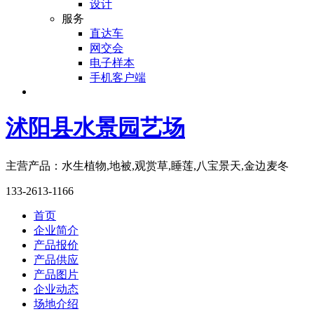
设计
服务
直达车
网交会
电子样本
手机客户端
沭阳县水景园艺场
主营产品：水生植物,地被,观赏草,睡莲,八宝景天,金边麦冬
133-2613-1166
首页
企业简介
产品报价
产品供应
产品图片
企业动态
场地介绍