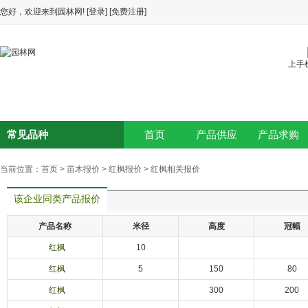
您好，欢迎来到园林网!
[登录]
[免费注册]
上手
常见品种
首页
产品供应
产品求购
当前位置：
首页
>
苗木报价
>
红枫报价
>
红枫相关报价
该企业同类产品报价
产品名称
米径
高度
冠幅
红枫
10
红枫
5
150
80
红枫
300
200