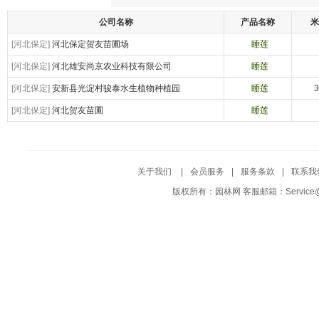
公司名称
产品名称
米
[河北保定]
河北保定贺友苗圃场
睡莲
[河北保定]
河北雄安尚京农业科技有限公司
睡莲
[河北保定]
安新县光淀村骏泰水生植物种植园
睡莲
3
[河北保定]
河北贺友苗圃
睡莲
关于我们
|
会员服务
|
服务条款
|
联系我
版权所有：园林网 客服邮箱：Service@Yuf