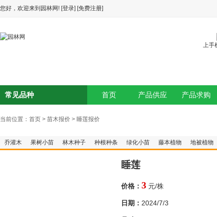
您好，欢迎来到园林网!
[登录]
[免费注册]
上手
常见品种
首页
产品供应
产品求购
当前位置：
首页
>
苗木报价
>
睡莲报价
乔灌木
果树小苗
林木种子
种根种条
绿化小苗
藤本植物
地被植物
睡莲
3
元/株
价格：
2024/7/3
日期：