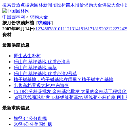
搜索云
热点搜索
园林新闻
招投标
苗木报价
求购大全
供应大全
中
中国园林网
>
求购大全
按月份求购归档 [
求购库
]
2007年09月14日:
1
2
3
4
5
6
7
8
9
10
11
12
13
14
15
16
17
18
19
20
21
22
23
24
2
资材
最新供应信息
原生丛生朴树
乐山市 草坪基地 优质台湾草
乐山市 草坪基地 满草
乐山市 草坪基地 优质台湾2号草
柿子树基地，柿子树基地在哪里？柿子树主产基地
出售高档景观大树:中东海枣
15-18公分桂花批发 金桂基地批发 大量的金桂花工程绿
50冠绣线菊球批发 13杯绣线菊基地 绣线菊小杯价格 四
最新求购信息
胸径3-4公分刺槐
米径4公分美国红枫