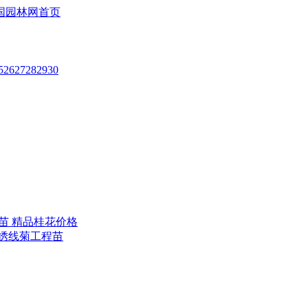
国园林网首页
5
26
27
28
29
30
化苗 精品桂花价格
川绣线菊工程苗