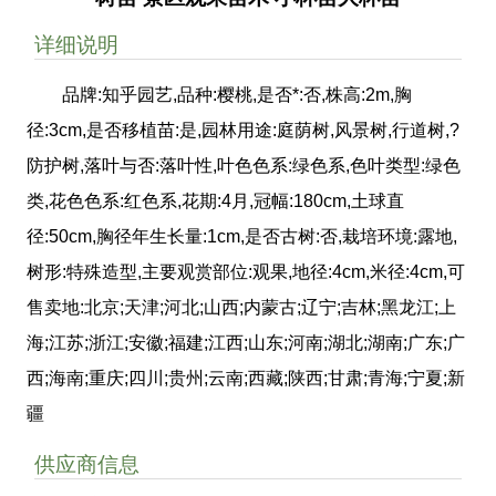
详细说明
品牌:知乎园艺,品种:樱桃,是否*:否,株高:2m,胸
径:3cm,是否移植苗:是,园林用途:庭荫树,风景树,行道树,?
防护树,落叶与否:落叶性,叶色色系:绿色系,色叶类型:绿色
类,花色色系:红色系,花期:4月,冠幅:180cm,土球直
径:50cm,胸径年生长量:1cm,是否古树:否,栽培环境:露地,
树形:特殊造型,主要观赏部位:观果,地径:4cm,米径:4cm,可
售卖地:北京;天津;河北;山西;内蒙古;辽宁;吉林;黑龙江;上
海;江苏;浙江;安徽;福建;江西;山东;河南;湖北;湖南;广东;广
西;海南;重庆;四川;贵州;云南;西藏;陕西;甘肃;青海;宁夏;新
疆
供应商信息