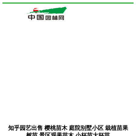
知乎园艺出售 樱桃苗木 庭院别墅小区 栽植苗果
树苗 景区观果苗木 小杯苗大杯苗