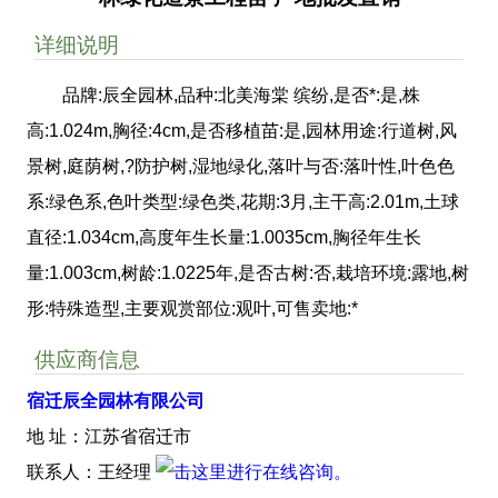
详细说明
品牌:辰全园林,品种:北美海棠 缤纷,是否*:是,株
高:1.024m,胸径:4cm,是否移植苗:是,园林用途:行道树,风
景树,庭荫树,?防护树,湿地绿化,落叶与否:落叶性,叶色色
系:绿色系,色叶类型:绿色类,花期:3月,主干高:2.01m,土球
直径:1.034cm,高度年生长量:1.0035cm,胸径年生长
量:1.003cm,树龄:1.0225年,是否古树:否,栽培环境:露地,树
形:特殊造型,主要观赏部位:观叶,可售卖地:*
供应商信息
宿迁辰全园林有限公司
地 址：江苏省宿迁市
联系人：王经理