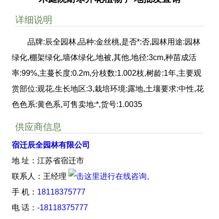
详细说明
品牌:辰全园林,品种:金丝桃,是否*:否,园林用途:园林
绿化,棚架绿化,墙体绿化,地被,其他,地径:3cm,种苗成活
率:99%,主蔓长度:0.2m,分枝数:1.002枝,树龄:1年,主要观
赏部位:观花,生长地区:3,栽培环境:露地,土壤要求:中性,花
色色系:黄色系,可售卖地:*,货号:1.0035
供应商信息
宿迁辰全园林有限公司
地 址：江苏省宿迁市
联系人：王经理
手 机：
18118375777
电 话：
-18118375777