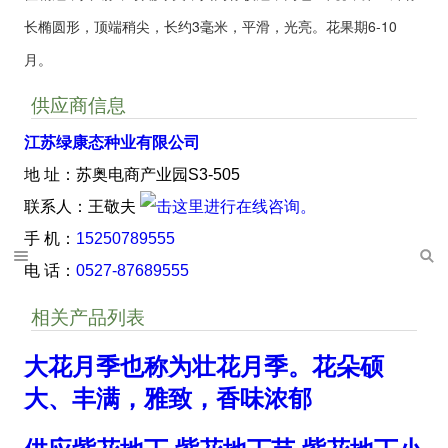
长椭圆形，顶端稍尖，长约3毫米，平滑，光亮。花果期6-10
月。
供应商信息
江苏绿康态种业有限公司
地 址：苏奥电商产业园S3-505
联系人：王敬夫
手 机：
15250789555
电 话：
0527-87689555
相关产品列表
大花月季也称为壮花月季。花朵硕
大、丰满，雅致，香味浓郁