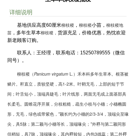
详细说明
柳枝稷
柳枝稷
柳枝稷地
基地供应高度60厘米
，
小苗，
苗
柳枝稷，
，多年生草本
货源充足，价格优惠，热忱欢迎
新老顾客订购。
联系人：王经理，联系电话：15250789555（微信
同号）。
柳枝稷（
Panicum virgatum
L
.
）禾本科多年生草本。根茎被
鳞片。秆直立，质较坚硬，高1-2米。叶鞘无毛，上部的短于节
间；叶舌短小，顶端具睫毛；叶片线形，两面无毛或上面基部具
长柔毛。圆锥花序开展，分枝粗糙，疏生小枝与小穗；小穗椭圆
形，无毛，绿色或带紫色，*颖长约为小穗的2/3-3/4，顶端尖至喙
尖，具5脉；第二颖与小穗等长，顶端喙尖；*外稃与第二颖同形
但稍短，具7脉，顶端喙尖，其内稃较短，内包3雄蕊；第二外稃