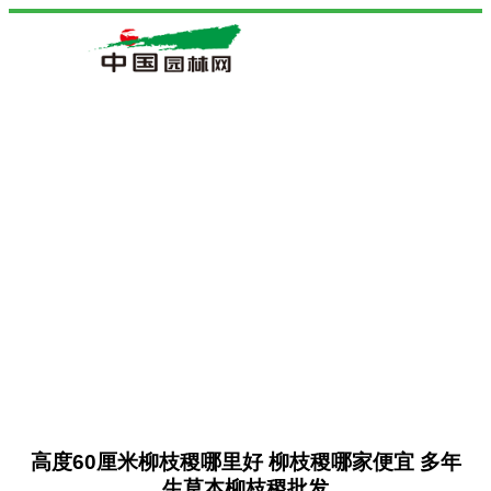
高度60厘米柳枝稷哪里好 柳枝稷哪家便宜 多年
生草本柳枝稷批发