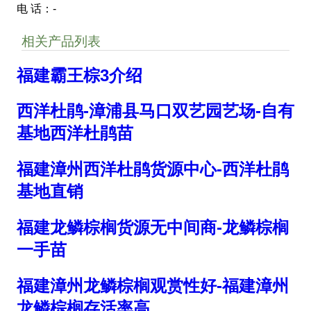
电 话：-
相关产品列表
福建霸王棕3介绍
西洋杜鹃-漳浦县马口双艺园艺场-自有
基地西洋杜鹃苗
福建漳州西洋杜鹃货源中心-西洋杜鹃
基地直销
福建龙鳞棕榈货源无中间商-龙鳞棕榈
一手苗
福建漳州龙鳞棕榈观赏性好-福建漳州
龙鳞棕榈存活率高