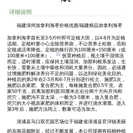
详细说明
福建漳州加拿利海枣价格优惠/福建精品加拿利海枣
加拿利海枣苗长至3-5片叶即可定植大田，以4-8月为定植
适期。定植时要小心去除营养袋，不让营养土松散，否则
定植成活率降低。定植的株行距为100厘米×150厘米（或
[1]
100厘米×100厘米）。
抚育种植后，视土壤干湿情况
而定，适时灌溉，应保持土壤湿润。加那利根系发达，生
长快，需要从土壤中吸收和消耗大量养分。因此，必须通
过增施肥料解决养分不足的问题，以达到绿化美化目的。
种植后的第2年在2-3月和6-7月分别进行松土、施肥1次，
施肥以农家肥、复合肥为主，每株施复合肥0.5千克、农
家50千克，距离加那利苗30厘米左右分两个方向开沟和
挖穴，施肥沟不宜太深，一般为3-5厘米，放入复合肥，
挖穴的大小视农家肥的体积而定，并进行浇水灌溉。进入
第3年后，施肥方法同上，数量可适当加大。
漳浦县马口双艺园艺场位于福建省漳浦县官浔镇美丽
的东南花都附近，经过不断发展，本公司现拥有棕榈种植