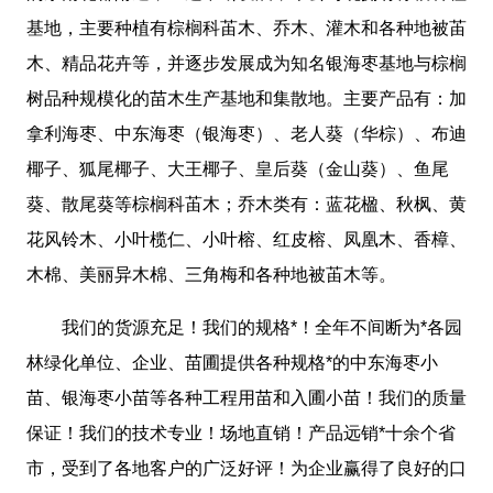
基地，主要种植有棕榈科苖木、乔木、灌木和各种地被苖
木、精品花卉等，并逐步发展成为知名银海枣基地与棕榈
树品种规模化的苗木生产基地和集散地。主要产品有：加
拿利海枣、中东海枣（银海枣）、老人葵（华棕）、布迪
椰子、狐尾椰子、大王椰子、皇后葵（金山葵）、鱼尾
葵、散尾葵等棕榈科苖木；乔木类有：蓝花楹、秋枫、黄
花风铃木、小叶榄仁、小叶榕、红皮榕、凤凰木、香樟、
木棉、美丽异木棉、三角梅和各种地被苖木等。
我们的货源充足！我们的规格*！全年不间断为*各园
林绿化单位、企业、苗圃提供各种规格*的中东海枣小
苗、银海枣小苗等各种工程用苗和入圃小苗！我们的质量
保证！我们的技术专业！场地直销！产品远销*十余个省
市，受到了各地客户的广泛好评！为企业赢得了良好的口