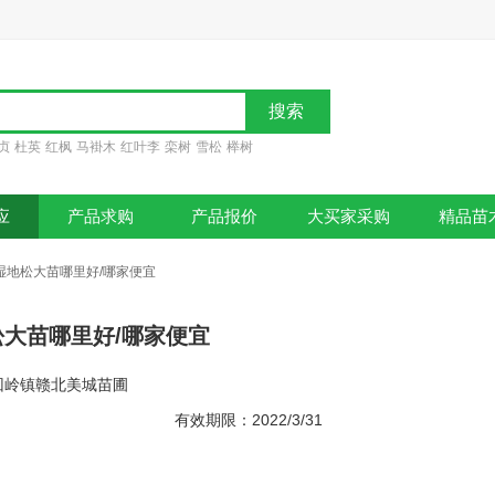
贞
杜英
红枫
马褂木
红叶李
栾树
雪松
榉树
应
产品求购
产品报价
大买家采购
精品苗
湿地松大苗哪里好/哪家便宜
大苗哪里好/哪家便宜
回岭镇赣北美城苗圃
有效期限：2022/3/31