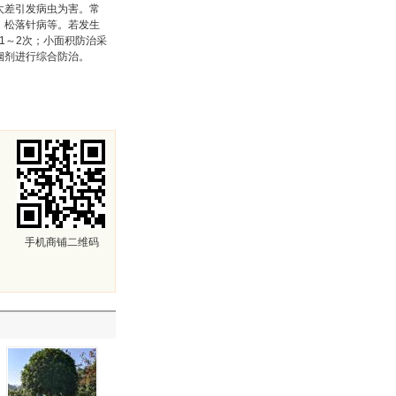
太差引发病虫为害。常
、松落针病等。若发生
剂1～2次；小面积防治采
烟剂进行综合防治。
手机商铺二维码