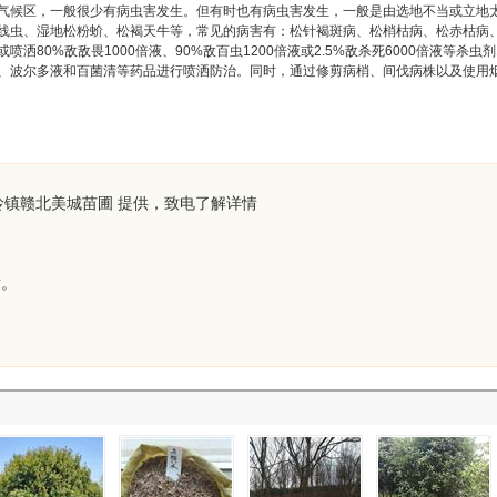
气候区，一般很少有病虫害发生。但有时也有病虫害发生，一般是由选地不当或立地
线虫、湿地松粉蚧、松褐天牛等，常见的病害有：松针褐斑病、松梢枯病、松赤枯病
80%敌敌畏1000倍液、90%敌百虫1200倍液或2.5%敌杀死6000倍液等杀虫
、波尔多液和百菌清等药品进行喷洒防治。同时，通过修剪病梢、间伐病株以及使用
岭镇赣北美城苗圃 提供，致电了解详情
谢。