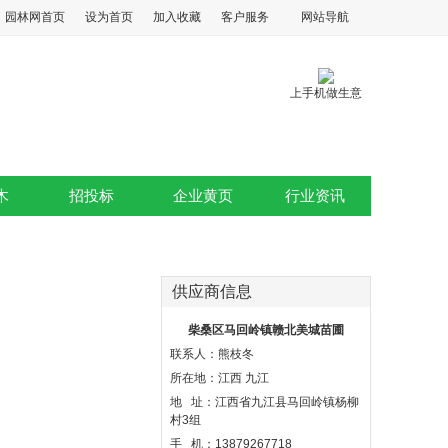
园林网首页
设为首页
加入收藏
客户服务
网站导航
上手机做生意
木
招投标
企业黄页
行业资讯
供应商信息
柴桑区马回岭镇赣北美城苗圃
联系人：熊枝冬
所在地：江西 九江
地 址：江西省九江县马回岭镇杨柳
村3组
手 机：13879267718