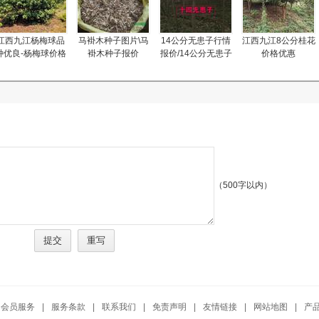
江西九江杨梅球品
马褂木种子图片\马
14公分无患子行情
江西九江8公分桂花
种优良-杨梅球价格
褂木种子报价
报价/14公分无患子
价格优惠
优惠
图片展示
（500字以内）
会员服务
|
服务条款
|
联系我们
|
免责声明
|
友情链接
|
网站地图
|
产