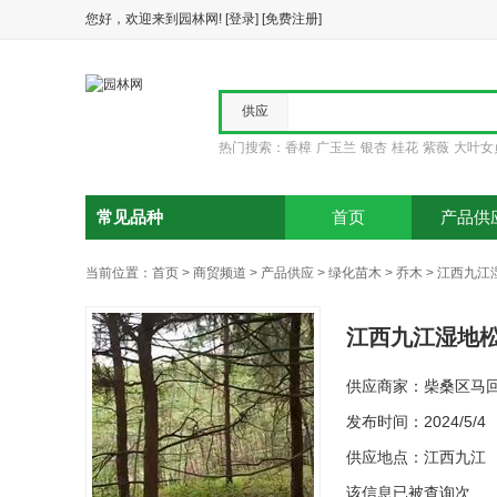
您好，欢迎来到园林网!
[登录]
[免费注册]
供应
热门搜索：
香樟
广玉兰
银杏
桂花
紫薇
大叶女
求购
报价
常见品种
首页
产品供
当前位置：
首页
>
商贸频道
>
产品供应
>
绿化苗木
>
乔木
>
江西九江
江西九江湿地松
供应商家：柴桑区马
发布时间：2024/5/4
供应地点：江西九江
该信息已被查询
次