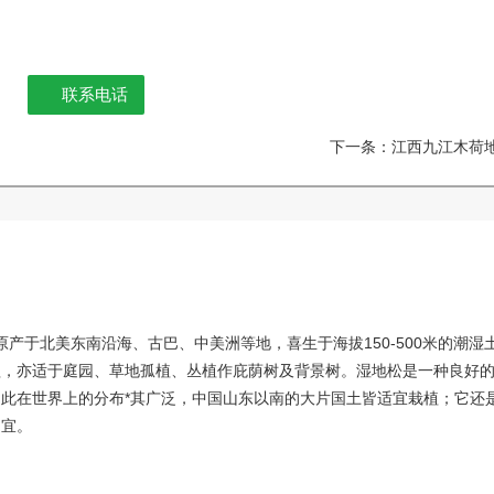
联系电话
下一条：江西九江木荷地
，原产于
北美
东南
沿海
、
古巴
、
中美洲
等地，喜生于海拔150-500米的潮
植，亦适于庭园、
草地
孤植、丛植作庇荫树及
背景
树。湿地松是一种良好
此在世界上的分布*其广泛，
中国
山东以南的大片国土皆适宜栽植；它还
相宜。