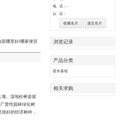
电 话：-
认 证：
收藏名片
递交名片
苗哪里好/哪家便宜
浏览记录
产品分类
苗木基地
相关求购
湿土壤。湿地松树姿挺
的广普性园林绿化树
是很好的经济树种，