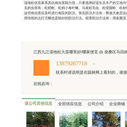
湿地松优良家系其抗病虫害能力强，只要选择好适生且丰产的立地与
见的虫害有：松梢螟、松梢小卷叶蛾、马尾松毛虫、松突圆蚧、松材
这些病虫害应及时进行相应的防治。害虫防治方法有：释放天敌昆虫或喷洒
用传统的点灯灭蛾也是较好的防治方法。病害防治方法有：用多菌灵
江西九江湿地松大苗哪里好/哪家便宜 由 柴桑区马回
13879267718 -
联系时请说明是在园林网上看到的，谢
在线咨询：
该公司其他信息
全部供应信息
公司介绍
企业商铺