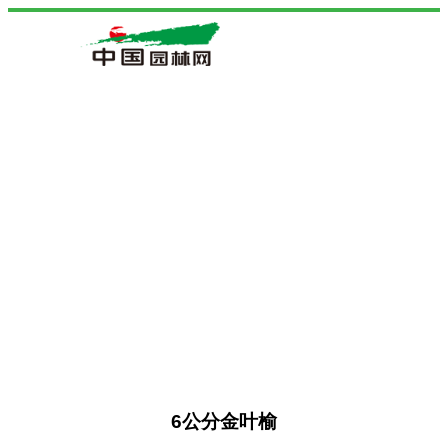
6公分金叶榆