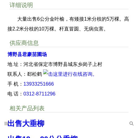
详细说明
大量出售6公分金叶榆，有矮接1米分枝的5万棵。高
接2.2米分枝的10万棵。杆直冒圆、无病虫害。
供应商信息
博野县君豪苗圃场
地 址：河北省保定市博野县城东乡岗子上村
联系人：郄松鹤
手 机：
13933251666
电 话：
0312-8711296
相关产品列表
出售大垂柳