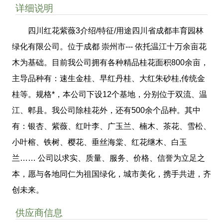
详细说明
四川红花紫薇3介绍/特征/用途四川省成都丰育园林
绿化有限公司。位于成都 崇州市--- 依托温江十万余亩花
木为基础。目前我公司拥有各种精品桂花面积800余亩，
主导品种有：速生金桂、早红丹桂、大红朱砂桂,传统金
桂等。规格*，本公司下设12个基地，分别位于双流、温
江、郫县。我公司除桂花外，还有500余个品种。其中
有：银杏、紫薇、红叶李、广玉兰、楠木、茶花、雪松、
小叶榕、铁树、樱花、垂丝海棠、红花继木、白玉
兰…… 公司以求实、质量、服务、价格、信誉为立足之
本，愿与各地同仁为祖国绿化，城市美化，携手共进，齐
创未来。
供应商信息