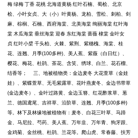
梅 绿梅 丁香 花桃 北海道黄杨 红叶石楠、蜀桧、北京
桧、小叶女贞、大（小）叶黄杨、龙柏、雪松、刺柏、剑
麻、棕榈、石楠、西府海棠、北美海棠 绚丽海棠 红叶海
棠 木瓜海棠 垂丝海棠 迎春 东红海棠 蔷薇 棣棠 金叶女
贞 红叶小檗 千头柏、火棘、紫荆、紫穗槐、海棠、桂
花、连翘、月季(100多种)、美人蕉、紫薇（白日红）、
樱花、梅花、杜鹃、茶花、含笑、绣球、白兰、花石榴、
结香等； 三、地被植物类：金边麦冬 大花萱草（金娃
娃）、紫蝶萱草、无毛紫露草、花叶燕麦冬、金边书带草
(金边麦冬）、金叶过路黄、金边玉簪、红花酢浆草、葱
兰、德国鸢尾、吉祥草、沿阶草、连翘、月季(100多种)
等。林下及林缘地被植物有：麦冬、白花三叶草、马蹄
金、马尼拉、芍药、美人蕉、万年韭、万年青、狗牙跟、
金鸡菊、金丝桃、杜鹃、兰花等。爬山虎、常春藤、扶芳