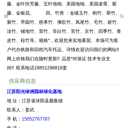
藤、金叶扶芳藤、五叶地锦、美国地锦、美国凌霄、紫
藤、金银花。 四、竹类 ：金镶玉竹、刚竹、翠竹、
紫竹、早园竹、慈孝竹、佛肚竹、凤尾竹、毛竹、箬竹、
淡竹、铺地竹、雷竹、菲白竹、苦竹、京竹、四季竹、青
皮竹、棕竹等。规格*，欢迎您来实地看苗。本场可为客
户代办铁路和回程汽车托运。详情欢迎访问我们的网站!!
网上价格我们在随时更新!! 品质*对保证 技术专业支
持!! 联系电话18851298818姜
供应商信息
江苏阳光绿洲园林绿化基地
地 址：江苏省沭阳县颜集镇
联系人：姜武
手 机：
15052767787