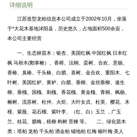
详细说明
江苏造型龙柏信息本公司成立于2002年10月，坐落
于*大花木基地沭阳县，历史悠久，占地面积500余亩，
本公司主要经营
一、生态林苗木：银杏、美国红枫 中国红枫 日本红
枫 马褂木(鹅掌楸）、香樟、法桐、栾树、合欢、意杨、
香椿、臭椿、千头椿、白腊、喜树、金合欢、重阳木、七
叶树、美国红栌、黄栌、白腊、垂柳、金丝垂柳、速生
柳、垂槐、国槐、刺槐、香花槐、黄金槐、青桐、枫杨、
楸树、流苏树、杜仲、火炬、大叶女贞、杜英、樱花、木
槿、紫薇、花石榴、紫叶李、（红、白）玉兰 ，广玉
兰、桂花、腊梅，柽柳 构树 苦楝 等。 二、绿化苗木
类：塔柏 龙柏 千头柏 洒金柏 铺地柏 红梅 榆叶梅 美人