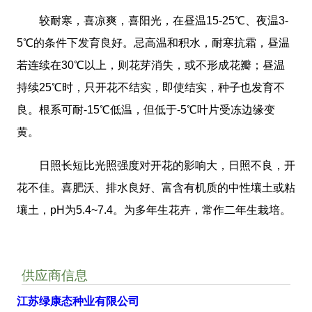
较耐寒，喜凉爽，喜阳光，在昼温15-25℃、夜温3-
5℃的条件下发育良好。忌高温和积水，耐寒抗霜，昼温
若连续在30℃以上，则花芽消失，或不形成花瓣；昼温
持续25℃时，只开花不结实，即使结实，种子也发育不
良。根系可耐-15℃低温，但低于-5℃叶片受冻边缘变
黄。
日照长短比光照强度对开花的影响大，日照不良，开
花不佳。喜肥沃、排水良好、富含有机质的中性壤土或粘
壤土，pH为5.4~7.4。为多年生花卉，常作二年生栽培。
供应商信息
江苏绿康态种业有限公司