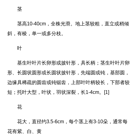
茎
茎高10-40cm，全株光滑。地上茎较粗，直立或稍倾
斜，有棱，单一或多分枝。
叶
基生叶叶片长卵形或披针形，具长柄；茎生叶叶片卵
形、长圆状圆形或长圆状披针形，先端圆或钝，基部圆，
边缘具稀疏的圆齿或钝锯齿，上部叶叶柄较长，下部者较
短；托叶大型，叶状，羽状深裂，长1-4cm。[1]
花
花大，直径约3.5-6cm，每个茎上有3-10朵，通常每
花有紫、白、黄