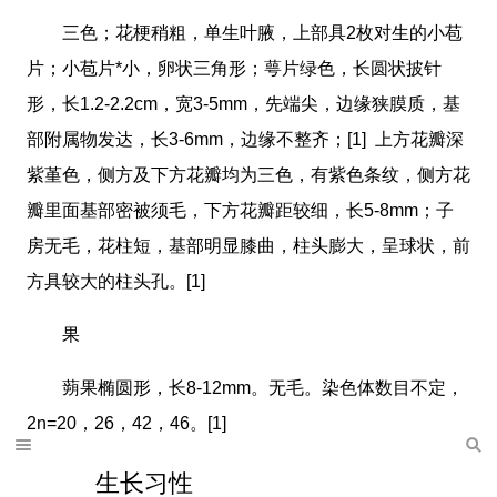
三色；花梗稍粗，单生叶腋，上部具2枚对生的小苞
片；小苞片*小，卵状三角形；萼片绿色，长圆状披针
形，长1.2-2.2cm，宽3-5mm，先端尖，边缘狭膜质，基
部附属物发达，长3-6mm，边缘不整齐；[1] 上方花瓣深
紫堇色，侧方及下方花瓣均为三色，有紫色条纹，侧方花
瓣里面基部密被须毛，下方花瓣距较细，长5-8mm；子
房无毛，花柱短，基部明显膝曲，柱头膨大，呈球状，前
方具较大的柱头孔。[1]
果
蒴果椭圆形，长8-12mm。无毛。染色体数目不定，
2n=20，26，42，46。[1]
生长习性