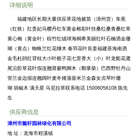
详细说明
福建地区长期大量供应草花地被苗（漳州货）朱蕉
（红铁）红贵妃马樱丹红车黄金榕彩叶扶桑红桑青桑红草
黄心梅（黄金叶）棕竹红绒球海桐希美丽红叶石楠洒金珊
瑚（黄点）蜘蛛兰红花继木 春羽花叶良姜福建茶海南洒
金毛杜鹃红背桂大小叶栀子花七里香大（小）叶龙船花鸢
尾沿阶草花叶假连翘肾蕨鸭脚木（鹅掌柴）巴西野牡丹山
管兰金边假连翘阔叶麦冬矮蒲葵米兰金森女贞琴叶珊
瑚 胡椒木 满天星 马尼拉草联系电话 15006056108 陈先
生
供应商信息
漳州市懿轩园林绿化有限公司
地 址：龙海市程溪镇