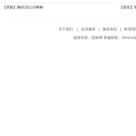
都鸳鸯茉
【求购】
胸径16公分榉树
【供应】
关于我们
|
会员服务
|
服务条款
|
联系我
版权所有：园林网 客服邮箱：Service@Yuf