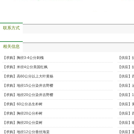
联系方式
相关信息
【求购】
胸径3-4公分刺槐
【供应】
【求购】
米径4公分美国红枫
【供应】
【求购】
高60公分以上大叶黄杨
【供应】
格行情
【求购】
地径15公分染井吉野樱
【供应】
丝竹袋苗
【求购】
地径20公分染井吉野樱
【供应】
长期出售
【求购】
60公分丛生朴树
【供应】
地
【求购】
胸径20公分朴树
【供应】
草花
【求购】
胸径20公分栾树
【供应】
【求购】
地径12公分垂丝海棠
【供应】