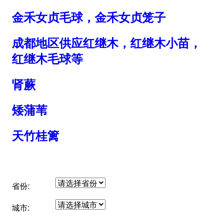
金禾女贞毛球，金禾女贞笼子
成都地区供应红继木，红继木小苗，
红继木毛球等
肾蕨
矮蒲苇
天竹桂篱
省份:
城市: