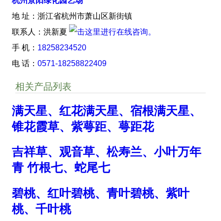
杭州景阳绿化园艺场
地 址：浙江省杭州市萧山区新街镇
联系人：洪新夏
手 机：
18258234520
电 话：
0571-18258822409
相关产品列表
满天星、红花满天星、宿根满天星、
锥花霞草、紫萼距、萼距花
吉祥草、观音草、松寿兰、小叶万年
青 竹根七、蛇尾七
碧桃、红叶碧桃、青叶碧桃、紫叶
桃、千叶桃