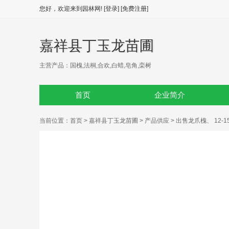
您好，欢迎来到园林网!
[登录]
[免费注册]
嘉祥县丁玉龙苗圃
主营产品：国槐,法桐,合欢,白蜡,皂角,栾树
首页
企业简介
当前位置：
首页
>
嘉祥县丁玉龙苗圃
>
产品供应
> 出售龙爪槐、 12