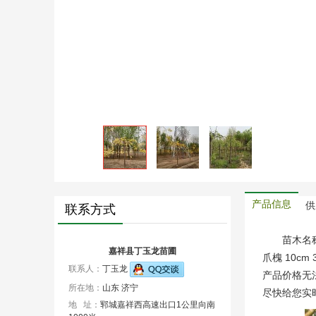
产品信息
供
联系方式
苗木名称 
嘉祥县丁玉龙苗圃
爪槐 10cm
联系人：
丁玉龙
产品价格无
所在地：
山东 济宁
尽快给您实
地 址：
郓城嘉祥西高速出口1公里向南