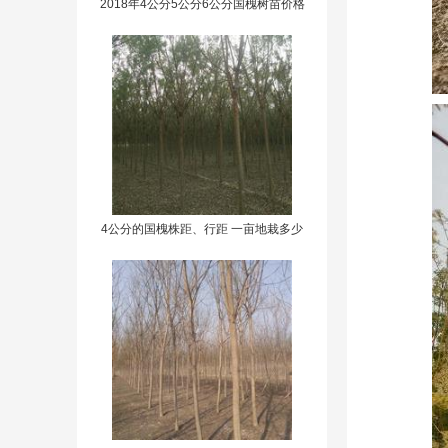
2018年4公分5公分6公分国槐树苗价格
报价
4公分的国槐株距、行距 一亩地栽多少
棵