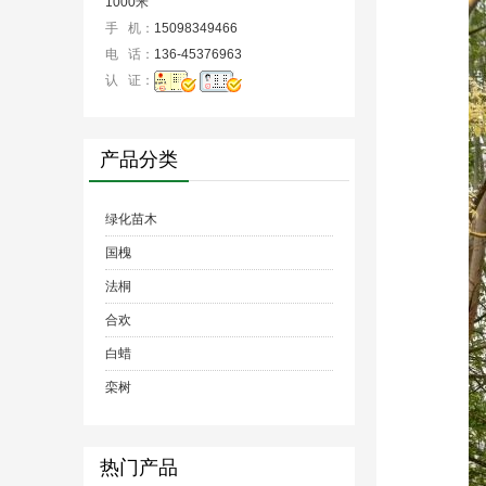
1000米
手 机：
15098349466
电 话：
136-45376963
认 证：
产品分类
绿化苗木
国槐
法桐
合欢
白蜡
栾树
热门产品