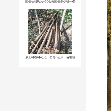
国槐价格8公分10公分国槐多少钱一棵
乡土树槐树4公分5公分6公分一亩地栽
多少棵