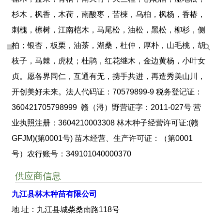
杉木，枫香，木荷，南酸枣，苦楝，乌桕，枫杨，香椿，
刺槐，檫树，江南桤木，马尾松，油松，黑松，柳杉，侧
柏；银杏，板栗，油茶，湖桑，杜仲，厚朴，山毛桃，胡
枝子，马棘，虎杖；杜鹃，红花继木，金边黄杨，小叶女
贞。愿各界同仁，互通有无，携手共进，再造秀美山川，
开创美好未来。法人代码证：70579899-9 税务登记证：
360421705798999 赣（浔）野营证字：2011-027号 营
业执照注册：3604210003308 林木种子经营许可证:(赣
GFJM)(第0001号) 苗木经营、生产许可证：（第0001
号）农行账号：349101040000370
供应商信息
九江县林木种苗有限公司
地 址：九江县城柴桑南路118号