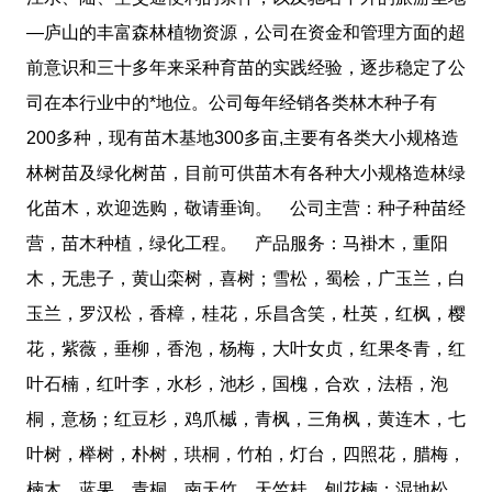
—庐山的丰富森林植物资源，公司在资金和管理方面的超
前意识和三十多年来采种育苗的实践经验，逐步稳定了公
司在本行业中的*地位。公司每年经销各类林木种子有
200多种，现有苗木基地300多亩,主要有各类大小规格造
林树苗及绿化树苗，目前可供苗木有各种大小规格造林绿
化苗木，欢迎选购，敬请垂询。 公司主营：种子种苗经
营，苗木种植，绿化工程。 产品服务：马褂木，重阳
木，无患子，黄山栾树，喜树；雪松，蜀桧，广玉兰，白
玉兰，罗汉松，香樟，桂花，乐昌含笑，杜英，红枫，樱
花，紫薇，垂柳，香泡，杨梅，大叶女贞，红果冬青，红
叶石楠，红叶李，水杉，池杉，国槐，合欢，法梧，泡
桐，意杨；红豆杉，鸡爪槭，青枫，三角枫，黄连木，七
叶树，榉树，朴树，珙桐，竹柏，灯台，四照花，腊梅，
楠木，蓝果，青桐，南天竹，天竺桂，刨花楠；湿地松，