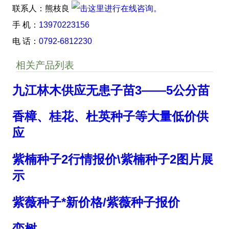
联系人：熊枝良
手 机：
13970223156
电 话：
0792-6812230
相关产品列表
九江林木供应无患子苗3——5公分苗
香樟、桂花、杜英种子等大量低价供
应
紫楠种子2行情报价\紫楠种子2图片展
示
紫薇种子*新价格/紫薇种子报价
栾树