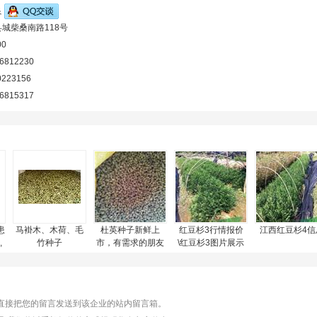
良
城柴桑南路118号
00
-6812230
0223156
-6815317
患
马褂木、木荷、毛
杜英种子新鲜上
红豆杉3行情报价
江西红豆杉4信
,
竹种子
市，有需求的朋友
\红豆杉3图片展示
,
速来订购！
将直接把您的留言发送到该企业的站内留言箱。