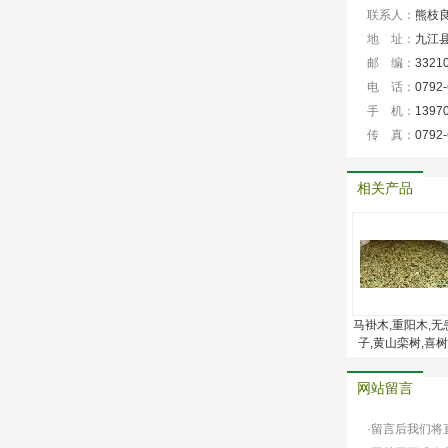
联系人：
熊枝
地 址：
九江县
邮 编：
3321
电 话：
0792
手 机：
1397
传 真：
0792
相关产品
马褂木,重阳木,无
子,黄山栾树,喜树
雪松,蜀桧,广玉兰
网站留言
·留言后我们