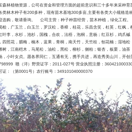
富森林植物资源，公司在资金和管理方面的超前意识和三十多年来采种育
各类林木种子有200多种，现有苗木基地300多亩,主要有各类大小规格
迎选购，敬请垂询。 公司主营：种子种苗经营，苗木种植，绿化工程。
蜀桧，广玉兰，白玉兰，罗汉松，香樟，桂花，乐昌含笑，杜英，红枫，
红叶李，水杉，池杉，国槐，合欢，法梧，泡桐，意杨；红豆杉，鸡爪槭
，四照花，腊梅，楠木，蓝果，青桐，南天竹，天竺桂，刨花楠；湿地松
檫树，江南桤木，马尾松，油松，黑松，柳杉，侧柏；银杏，板栗，油茶
杨，小叶女贞。愿各界同仁，互通有无，携手共进，再造秀美山川，开创美好未
05798999 赣（浔）野营证字：2011-027号 营业执照注册：3604210003
证：（第0001号）农行账号：349101040000370