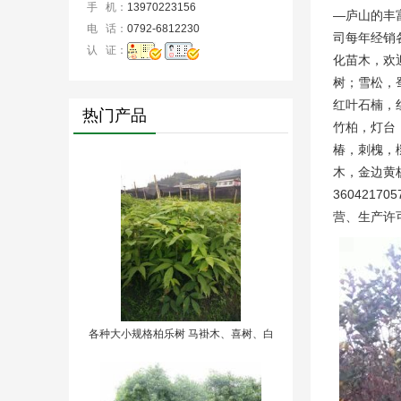
手 机：
13970223156
—庐山的丰
电 话：
0792-6812230
司每年经销
认 证：
化苗木，欢
树；雪松，
红叶石楠，
热门产品
竹柏，灯台
椿，刺槐，
木，金边黄
3604217
营、生产许可
各种大小规格柏乐树 马褂木、喜树、白
玉兰、桂花