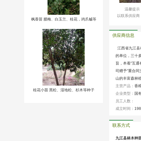
温馨提示
以联系供应商
枫香苗 腊梅、白玉兰、桂花，鸡爪槭等
供应商信息
江西省九江县
的单位，三十
旨，本着“互
司赠予“重合
山的丰富森林
主营产品：
香樟
桂花小苗 黑松、湿地松、杉木等种子
企业类型：
国
员工人数：
成立时间：
198
联系方式
九江县林木种