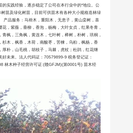
苗的实践经验，逐步稳定了公司在本行业中的*地位。公
造林树苗及绿化树苗，目前可供苗木有各种大小规格造林绿
 产品服务：马褂木，重阳木，无患子，黄山栾树，喜
樱花，紫薇，垂柳，香泡，杨梅，大叶女贞，红果冬青，
，青枫，三角枫，黄连木，七叶树，榉树，朴树，珙桐，
，杉木，枫香，木荷，南酸枣，苦楝，乌桕，枫杨，香
，厚朴，山毛桃，胡枝子，马棘，虎杖；杜鹃，红花继
来。法人代码证：70579899-9 税务登记证：
308 林木种子经营许可证:(赣GFJM)(第0001号) 苗木经