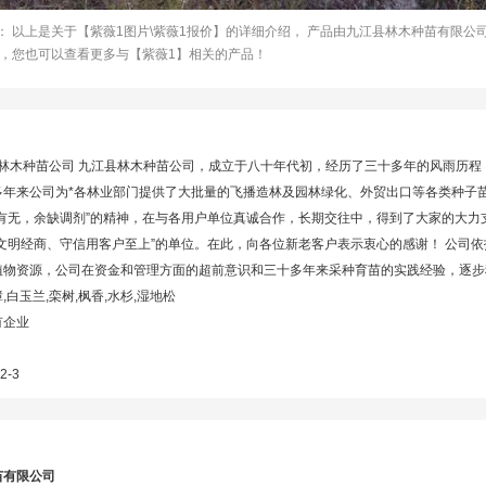
： 以上是关于【紫薇1图片\紫薇1报价】的详细介绍， 产品由九江县林木种苗有限
 ，您也可以查看更多与【紫薇1】相关的产品！
林木种苗公司 九江县林木种苗公司，成立于八十年代初，经历了三十多年的风雨历程
多年来公司为*各林业部门提供了大批量的飞播造林及园林绿化、外贸出口等各类种子苗
通有无，余缺调剂”的精神，在与各用户单位真诚合作，长期交往中，得到了大家的大力
同文明经商、守信用客户至上”的单位。在此，向各位新老客户表示衷心的感谢！ 公司
植物资源，公司在资金和管理方面的超前意识和三十多年来采种育苗的实践经验，逐
,白玉兰,栾树,枫香,水杉,湿地松
有企业
2-3
苗有限公司