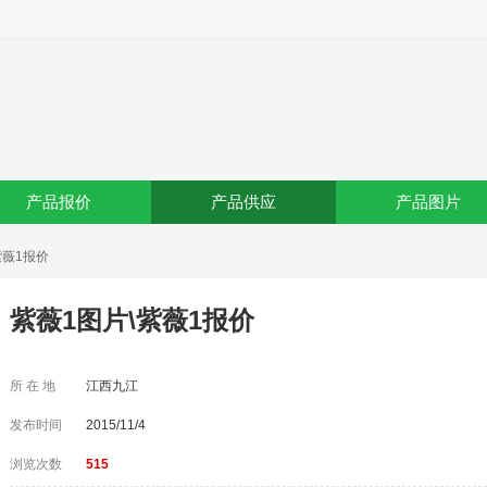
产品报价
产品供应
产品图片
紫薇1报价
紫薇1图片\紫薇1报价
所 在 地
江西九江
发布时间
2015/11/4
浏览次数
515