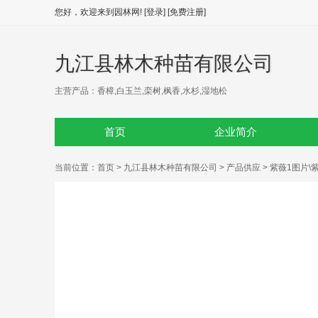
您好，欢迎来到园林网!
[登录]
[免费注册]
九江县林木种苗有限公司
主营产品：香樟,白玉兰,栾树,枫香,水杉,湿地松
首页
企业简介
当前位置：
首页
>
九江县林木种苗有限公司
>
产品供应
> 紫薇1图片\