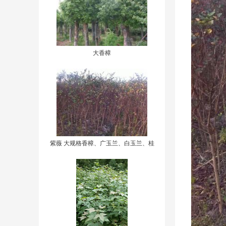
大香樟
紫薇 大规格香樟、广玉兰、白玉兰、桂
花、银杏