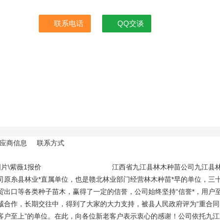
联系电话
QQ交谈
应商信息
联系方式
1图片\紫薇1报价 江西省九江县林木种苗公司九江县林木种
司原糸县林业*直属单位，也是赣北林业部门经营林木种苗*早的单位，三
贸出口等各类种子苗木，赢得了一定的信誉，公司始终坚持“信誉*，用户至
诚合作，长期交往中，得到了大家的大力支持，被县人民政府评为“重合同
客户至上”的单位。在此，向各位新老客户表示衷心的感谢！公司依托九