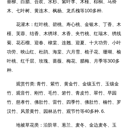
垂柳、白腊、合欢、水杉、紫叶李、木槿、棕榈、马褂
木、七叶树、黄连木、枫杨、龙爪槐等100多种.
花灌木：红叶桃、碧桃、寿心桃、金银木、丁香、木
槿、芙蓉、结香、木绣球、木香、夹竹桃、红瑞木、绣线
菊、花石榴、迎春、棣棠、连翘、迎夏、十大功劳、小叶
功劳、映山红、杜鹃、海棠、六月雪、桅子花、珊瑚、榆
叶桃、红千层、玫瑰、蔷薇、梅花、腊梅、月季等300多
种.
观赏竹类: 青竹、紫竹、黄金竹、金镶玉竹、玉镶金
竹、观音竹、刚竹、毛竹、箬竹、青皮竹、翠竹、早园
竹、慈孝竹、佛肚竹、雷竹、四季竹、佛肚竹、楠竹、罗
汉竹、风景黄竹、园林丛竹、观节竹等40多种. 6.
地被草花类：沿阶草、葱兰、麦冬、金边麦冬、玉