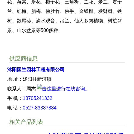
花、海棠、茶花、栀子花、三角梅、兰花、米兰、君子
兰、红梅、腊梅、佛肚竹、佛手、金钱树、发财树、铁
树、散尾葵、滴水观音、吊兰、仙人多肉植物、树桩盆
景、山水盆景等500多种.
供应商信息
沭阳国兰园林工程有限公司
地 址：沭阳县新河镇
联系人：周杰
手 机：
13705241332
电 话：
0527-83387884
相关产品列表