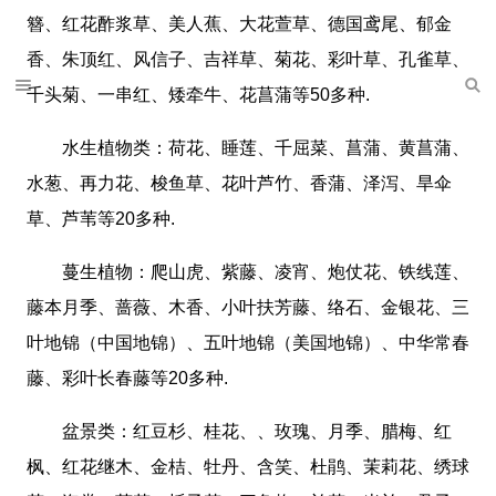
簪、红花酢浆草、美人蕉、大花萱草、德国鸢尾、郁金
香、朱顶红、风信子、吉祥草、菊花、彩叶草、孔雀草、
千头菊、一串红、矮牵牛、花菖蒲等50多种.
水生植物类：荷花、睡莲、千屈菜、菖蒲、黄菖蒲、
水葱、再力花、梭鱼草、花叶芦竹、香蒲、泽泻、旱伞
草、芦苇等20多种.
蔓生植物：爬山虎、紫藤、凌宵、炮仗花、铁线莲、
藤本月季、蔷薇、木香、小叶扶芳藤、络石、金银花、三
叶地锦（中国地锦）、五叶地锦（美国地锦）、中华常春
藤、彩叶长春藤等20多种.
盆景类：红豆杉、桂花、、玫瑰、月季、腊梅、红
枫、红花继木、金桔、牡丹、含笑、杜鹃、茉莉花、绣球