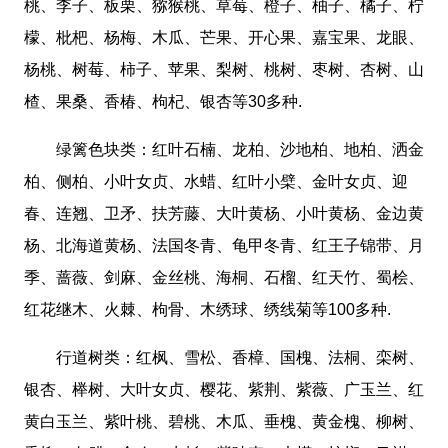
桃、李子、板栗、猕猴桃、草莓、橙子、柚子、橘子、柠
檬、枇杷、杨梅、木瓜、芒果、开心果、嘉宝果、龙眼、
杨桃、树莓、柿子、苹果、梨树、桃树、枣树、杏树、山
楂、果桑、香椿、枸杞、银杏等30多种.
绿篱色块类：红叶石楠、龙柏、沙地柏、地柏、洒金
柏、侧柏、小叶女贞、水蜡、红叶小檗、金叶女贞、迎
春、连翘、卫矛、扶芳藤、大叶黄杨、小叶黄杨、金边黄
杨、北海道黄杨、法国冬青、龟甲冬青、红王子锦带、月
季、蔷薇、剑麻、金丝桃、海桐、石榴、红天竹、蜀桧、
红花继木、火棘、枸骨、木绣球、绣线菊等100多种.
行道树类：红枫、雪松、香樟、国槐、法桐、栾树、
银杏、榉树、大叶女贞、樱花、紫荆、紫薇、广玉兰、红
黄白玉兰、紫叶桃、碧桃、木瓜、垂槐、黄金槐、柳树、