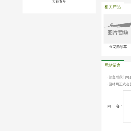
大花萱草
相关产品
红花酢浆草
网站留言
·留言后我们
·园林网正式会
内 容：