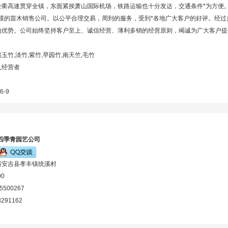
金衢高速贯穿全镇，东面紧挨萧山国际机场，铁路运输也十分发达，交通条件*为方便
规模的苗木销售公司。以公平合理交易，周到的服务，受到*各地广大客户的好评。经
的优势。公司始终坚持客户至上、诚信经营、薄利多销的经营原则，竭诚为广大客户提
玉竹,淡竹,紫竹,早园竹,南天竺,毛竹
人经营者
6-9
四季青园艺公司
省安吉县孝丰镇统溪村
00
-5500267
8291162