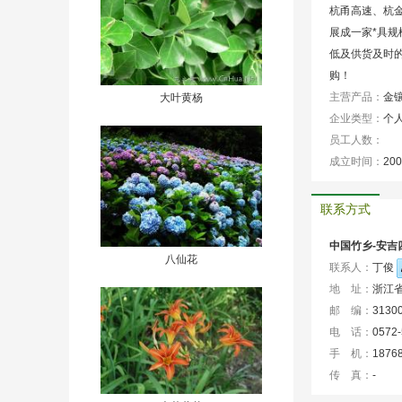
杭甬高速、杭
展成一家*具
低及供货及时
购！
主营产品：
金镶
大叶黄杨
企业类型：
个
员工人数：
成立时间：
200
联系方式
中国竹乡-安吉
八仙花
联系人：
丁俊
地 址：
浙江
邮 编：
3130
电 话：
0572
手 机：
1876
传 真：
-