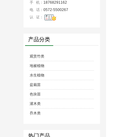
手 机：
18768291162
电 话：
0572-5500267
认 证：
产品分类
观赏竹类
地被植物
水生植物
盆栽苗
色块苗
灌木类
乔木类
热门产品