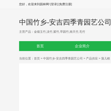
您好，欢迎来到园林网!
[登录]
[免费注册]
中国竹乡-安吉四季青园艺公
主营产品：金镶玉竹,淡竹,紫竹,早园竹,南天竺,毛竹
首页
企业简介
当前位置：
首页
>
中国竹乡-安吉四季青园艺公司
>
产品供应
> 蒲儿根