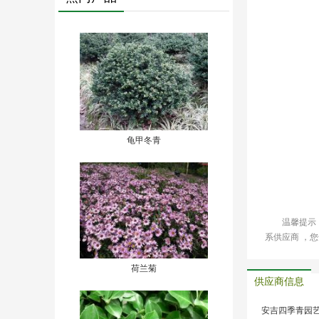
龟甲冬青
温馨提示
系供应商 ，
荷兰菊
供应商信息
安吉四季青园