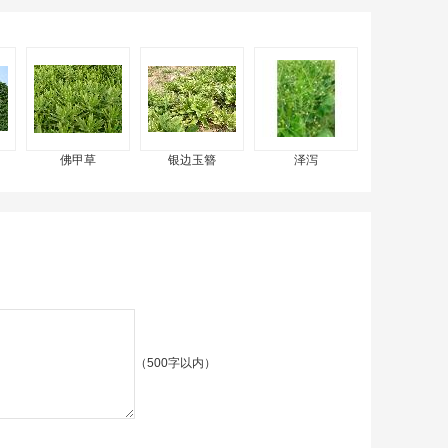
佛甲草
银边玉簪
泽泻
（500字以内）