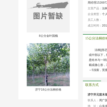
周经理15269
主营产品：
法桐
企业类型：
个
员工人数：
成立时间：
201
8公分金叶国槐
15公分法桐价
法桐||
或中部以下，
悬铃木与一球
截或微心形，3
～5浅裂，宽
联系方式
济宁18公分法桐价格
济宁开元苗木
联系人：
周广
地 址：
山东