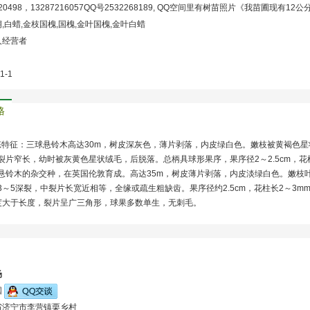
720498，13287216057QQ号2532268189, QQ空间里有树苗照片《我苗圃现
,白蜡,金枝国槐,国槐,金叶国槐,金叶白蜡
人经营者
1-1
格
形态特征：三球悬铃木高达30m，树皮深灰色，薄片剥落，内皮绿白色。嫩枝被黄褐色星状绒
裂片窄长，幼时被灰黄色星状绒毛，后脱落。总柄具球形果序，果序径2～2.5cm，花
悬铃木的杂交种，在英国伦敦育成。高达35m，树皮薄片剥落，内皮淡绿白色。嫩枝叶密被
～5深裂，中裂片长宽近相等，全缘或疏生粗缺齿。果序径约2.5cm，花柱长2～3mm
度大于长度，裂片呈广三角形，球果多数单生，无刺毛。
场
国
省济宁市李营镇栗乡村