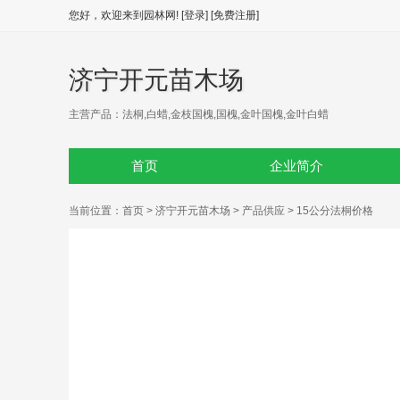
您好，欢迎来到园林网!
[登录]
[免费注册]
济宁开元苗木场
主营产品：法桐,白蜡,金枝国槐,国槐,金叶国槐,金叶白蜡
首页
企业简介
当前位置：
首页
>
济宁开元苗木场
>
产品供应
> 15公分法桐价格