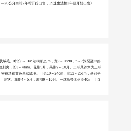
有12公分—20公分白蜡2年帽开始出售，15速生法桐2年冒开始出售》
毛。叶长8～16c 法桐形态 m，宽9～18cm，5～7深裂至中部
柱刺尖，长3～4mm。花期5月，果期9～10月。二球悬铃木为三球
淡褐黄色星状绒毛。叶长10～24cm，宽12～25cm，基部平
，刺状。花期4～5月，果期9～10月。一球悬铃木树高40m，叶3