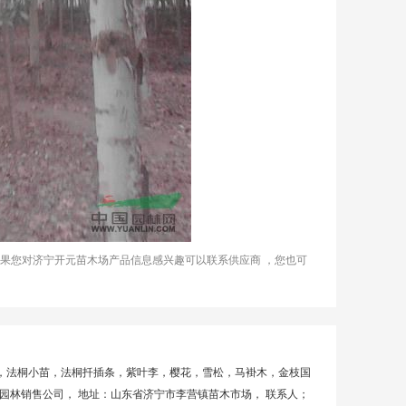
如果您对济宁开元苗木场产品信息感兴趣可以联系供应商 ，您也可
桐，法桐小苗，法桐扦插条，紫叶李，樱花，雪松，马褂木，金枝国
园林销售公司， 地址：山东省济宁市李营镇苗木市场， 联系人；