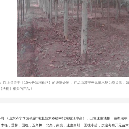
： 以上是关于【15公分法桐价格】的详细介绍， 产品由济宁开元苗木场为您提供，
【法桐】相关的产品！
公司 《山东济宁李营镇是*南北苗木移植中转站成活率高》，出售速生法桐，造型法
，木槿，垂柳，国槐，五角枫，北栾，南栾，速生白蜡，国槐小苗，欢迎考察开元苗木