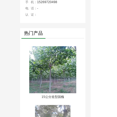
手 机：
15269720498
电 话：
-
认 证：
热门产品
15公分造型国槐