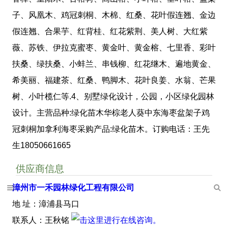
子、风凰木、鸡冠刺桐、木棉、红桑、花叶假连翘、金边
假连翘、合果芋、红背桂、红花紫荆、美人树、大红紫
薇、苏铁、伊拉克蜜枣、黄金叶、黄金榕、七里香、彩叶
扶桑、绿扶桑、小蚌兰、串钱柳、红花继木、遍地黄金、
希美丽、福建茶、红桑、鸭脚木、花叶良姜、水翁、芒果
树、小叶榄仁等.4、别墅绿化设计，公园，小区绿化园林
设计。主营品种:绿化苗木华棕老人葵中东海枣盆架子鸡
冠刺桐加拿利海枣采购产品:绿化苗木。订购电话：王先
生18050661665
供应商信息
漳州市一禾园林绿化工程有限公司
地 址：漳浦县马口
联系人：王秋铭