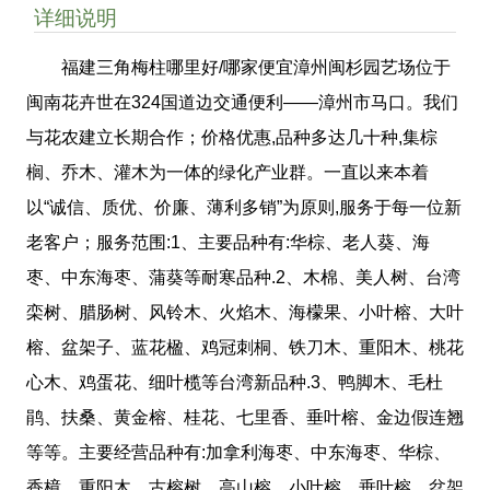
详细说明
福建三角梅柱哪里好/哪家便宜漳州闽杉园艺场位于
闽南花卉世在324国道边交通便利——漳州市马口。我们
与花农建立长期合作；价格优惠,品种多达几十种,集棕
榈、乔木、灌木为一体的绿化产业群。一直以来本着
以“诚信、质优、价廉、薄利多销”为原则,服务于每一位新
老客户；服务范围:1、主要品种有:华棕、老人葵、海
枣、中东海枣、蒲葵等耐寒品种.2、木棉、美人树、台湾
栾树、腊肠树、风铃木、火焰木、海檬果、小叶榕、大叶
榕、盆架子、蓝花楹、鸡冠刺桐、铁刀木、重阳木、桃花
心木、鸡蛋花、细叶榄等台湾新品种.3、鸭脚木、毛杜
鹃、扶桑、黄金榕、桂花、七里香、垂叶榕、金边假连翘
等等。主要经营品种有:加拿利海枣、中东海枣、华棕、
香樟、重阳木、古榕树、高山榕、小叶榕、垂叶榕、盆架