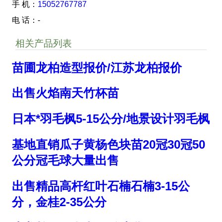
手 机：
15052767787
电 话：-
相关产品列表
苗圃龙柏造型报价/江苏龙柏报价
出售火焰南天竹杯苗
日本*羽毛枫5-15公分/地景设计羽毛枫
基地直销瓜子黄杨色块苗20冠30冠50
公分冠毛球大量出售
出售精品高杆红叶石楠石楠3-15公
分，金桂2-35公分