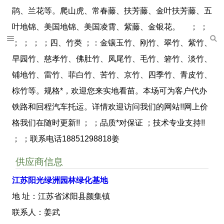
鹃、兰花等。爬山虎、常春藤、扶芳藤、金叶扶芳藤、五
叶地锦、美国地锦、美国凌霄、紫藤、金银花。 ； ；
； ； ； ；四、竹类 ；：金镶玉竹、刚竹、翠竹、紫竹、
早园竹、慈孝竹、佛肚竹、凤尾竹、毛竹、箬竹、淡竹、
铺地竹、雷竹、菲白竹、苦竹、京竹、四季竹、青皮竹、
棕竹等。规格*，欢迎您来实地看苗。本场可为客户代办
铁路和回程汽车托运。详情欢迎访问我们的网站!!网上价
格我们在随时更新!! ； ；品质*对保证 ；技术专业支持!!
； ；联系电话18851298818姜
供应商信息
江苏阳光绿洲园林绿化基地
地 址：江苏省沭阳县颜集镇
联系人：姜武