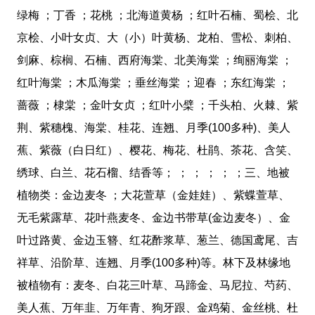
绿梅 ；丁香 ；花桃 ；北海道黄杨 ；红叶石楠、蜀桧、北
京桧、小叶女贞、大（小）叶黄杨、龙柏、雪松、刺柏、
剑麻、棕榈、石楠、西府海棠、北美海棠 ；绚丽海棠 ；
红叶海棠 ；木瓜海棠 ；垂丝海棠 ；迎春 ；东红海棠 ；
蔷薇 ；棣棠 ；金叶女贞 ；红叶小檗 ；千头柏、火棘、紫
荆、紫穗槐、海棠、桂花、连翘、月季(100多种)、美人
蕉、紫薇（白日红）、樱花、梅花、杜鹃、茶花、含笑、
绣球、白兰、花石榴、结香等； ； ； ； ； ；三、地被
植物类：金边麦冬 ；大花萱草（金娃娃）、紫蝶萱草、
无毛紫露草、花叶燕麦冬、金边书带草(金边麦冬）、金
叶过路黄、金边玉簪、红花酢浆草、葱兰、德国鸢尾、吉
祥草、沿阶草、连翘、月季(100多种)等。林下及林缘地
被植物有：麦冬、白花三叶草、马蹄金、马尼拉、芍药、
美人蕉、万年韭、万年青、狗牙跟、金鸡菊、金丝桃、杜