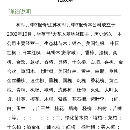
详细说明
树型月季3报价/江苏树型月季3报价本公司成立于
2002年10月，坐落于*大花木基地沭阳县，历史悠久，本
公司主要经营一、生态林苗木：银杏、美国红枫 ；中国
红枫 ；日本红枫 ；马褂木(鹅掌楸）、香樟、法桐、栾
树、合欢、意杨、香椿、臭椿、千头椿、白腊、喜树、金
合欢、重阳木、七叶树、美国红栌、黄栌、白腊、垂柳、
金丝垂柳、速生柳、垂槐、国槐、刺槐、香花槐、黄金
槐、青桐、枫杨、楸树、流苏树、杜仲、火炬、大叶女
贞、杜英、樱花、木槿、紫薇、花石榴、紫叶李、（红、
白）玉兰 ；，广玉兰、桂花、腊梅，柽柳 ；构树 ；苦楝
；等。 ； ； ； ； ； ；二、绿化苗木类：塔柏 ；龙柏 ；
千头柏 ；洒金柏 ；铺地柏 ；红梅 ；榆叶梅 ；美人梅 ；