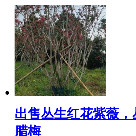
出售丛生红花紫薇，
腊梅