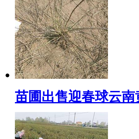
苗圃出售迎春球云南黄