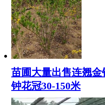
苗圃大量出售连翘金钟
钟花冠30-150米