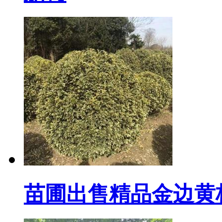
苗圃出售精品金边黄杨