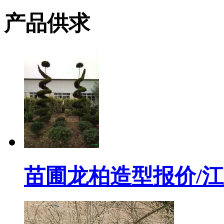
产品供求
苗圃龙柏造型报价/