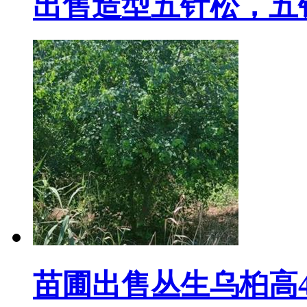
出售造型五针松，五
苗圃出售丛生乌桕高4