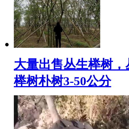
大量出售丛生榉树，丛
榉树朴树3-50公分