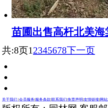
苗圃出售高杆北美海棠
共:8页
1
2
3
4
5
6
7
8
下一页
关于我们
|
会员服务
|
服务条款
|
联系我们
|
免责声明
|
友情链接
|
网站