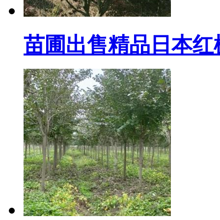
苗圃出售精品日本红枫