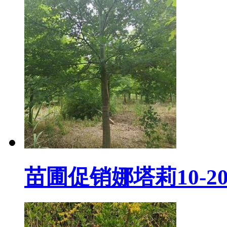
苗圃促销娜塔莉10-20