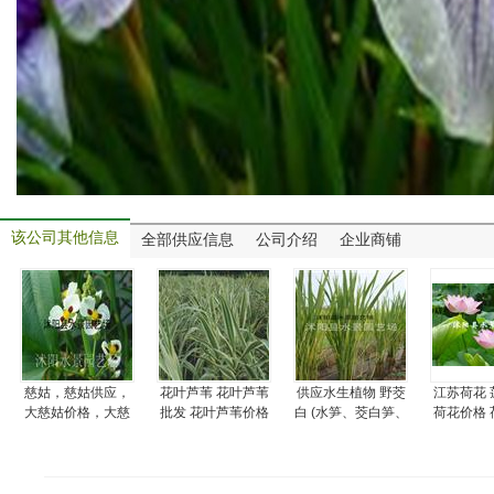
该公司其他信息
全部供应信息
公司介绍
企业商铺
慈姑，慈姑供应，
花叶芦苇 花叶芦苇
供应水生植物 野茭
江苏荷花 
大慈姑价格，大慈
批发 花叶芦苇价格
白 (水笋、茭白笋、
荷花价格 
姑图片
脚白笋、菰、菰菜
批
、高