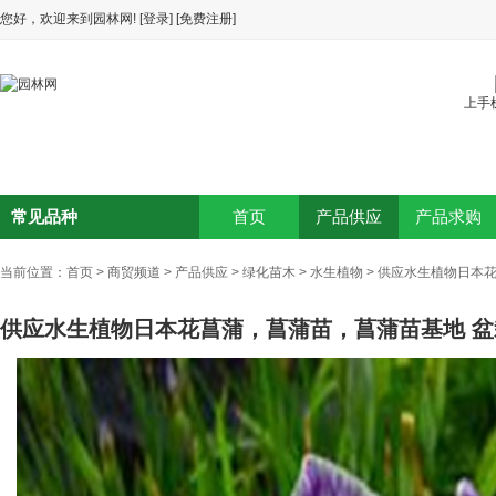
您好，欢迎来到园林网!
[登录]
[免费注册]
上手
常见品种
首页
产品供应
产品求购
当前位置：
首页
>
商贸频道
>
产品供应
>
绿化苗木
>
水生植物
>
供应水生植物日本花
供应水生植物日本花菖蒲，菖蒲苗，菖蒲苗基地 盆