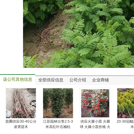
该公司其他信息
全部供应信息
公司介绍
企业商铺
苗圃供应30-40公分
江苏园林出售2.5-3
供应火棘小苗 火棘
20-30冠
凌霄苗木
米高红叶石楠柱
球 火棘小苗价格 火
木
棘球图片