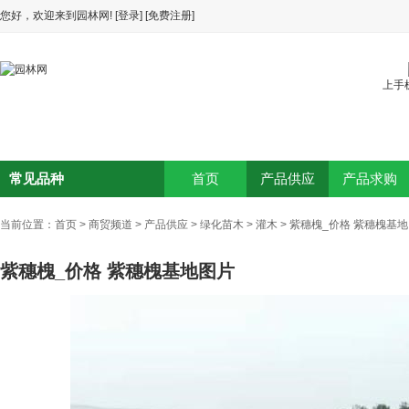
您好，欢迎来到园林网!
[登录]
[免费注册]
上手
常见品种
首页
产品供应
产品求购
当前位置：
首页
>
商贸频道
>
产品供应
>
绿化苗木
>
灌木
>
紫穗槐_价格 紫穗槐基地
紫穗槐_价格 紫穗槐基地图片