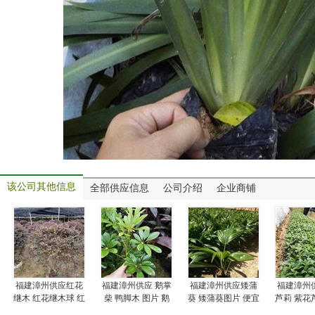
该公司其他信息
全部供应信息
公司介绍
企业商铺
福建漳州供应红花
福建漳州供应 鹅掌
福建漳州供应矮蒲
福建漳州
继木 红花继木球 红
柴 鸭脚木 图片 鹅
葵 矮蒲葵图片 便宜
芦莉 紫花
花继木报价
掌柴供应报价
矮蒲葵报价
莉