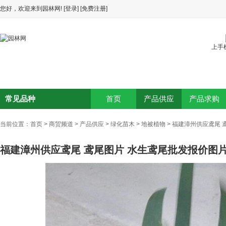
您好，欢迎来到园林网!
[登录]
[免费注册]
上手
常见品种
首页
产品供应
产品求购
当前位置：
首页
>
商贸频道
>
产品供应
>
绿化苗木
>
地被植物
>
福建漳州供应鸢尾 
福建漳州供应鸢尾 鸢尾图片 水生鸢尾批发报价图