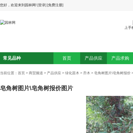
您好，欢迎来到园林网!
[登录]
[免费注册]
上手
常见品种
首页
产品供应
产品求购
当前位置：
首页
>
商贸频道
>
产品供应
>
绿化苗木
>
乔木
>
皂角树图片\皂角树报价
皂角树图片\皂角树报价图片