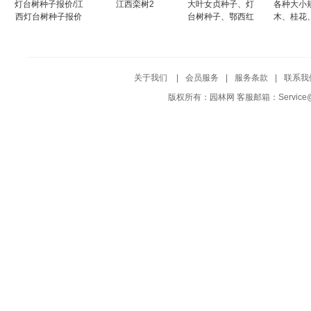
灯台树种子报价/江
江西栾树2
大叶女贞种子、灯
各种大小
西灯台树种子报价
台树种子、鄂西红
木、桂花
豆杉种子
杜英、紫
苗
关于我们
|
会员服务
|
服务条款
|
联系我
版权所有：园林网 客服邮箱：Service@Yuf