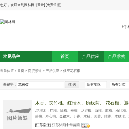
您好，欢迎来到园林网!
[登录]
[免费注册]
上手
常见品种
首页
产品供应
产品求购
当前位置：
首页
>
商贸频道
>
产品供应
>
供应花石榴
关键字：
所有地区
所有分类
筛 选
木香、夹竹桃、红瑞木、绣线菊、 花石榴、
.花灌木：红梅、绿梅、垂梅、龙游梅、白梅、腊梅、榆叶梅
碧桃、寿心桃、金银木、丁香、木槿、芙蓉、结香、木绣球、
石榴、迎春、棣棠、连翘、迎夏、 十大功劳 、小叶功劳、映山
[江苏宿迁]
江苏沭阳中华苗圃
日本海棠、六月雪、桅子花、珊瑚、榆叶桃、红千层、蔷薇、