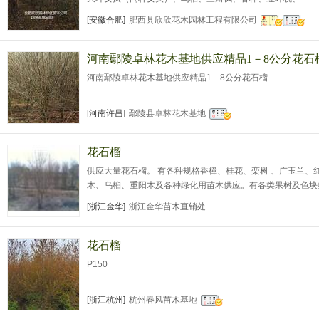
[安徽合肥]
肥西县欣欣花木园林工程有限公司
河南鄢陵卓林花木基地供应精品1－8公分花石
河南鄢陵卓林花木基地供应精品1－8公分花石榴
[河南许昌]
鄢陵县卓林花木基地
花石榴
供应大量花石榴。 有各种规格香樟、桂花、栾树 、广玉兰、
木、乌桕、重阳木及各种绿化用苗木供应。有各类果树及色
八六年曾进修浙江省农科院，九十年代初多次荣获浙江金华市
[浙江金华]
浙江金华苗木直销处
头人称号，金华市、县青年农村青年科技示范楷模。
花石榴
P150
[浙江杭州]
杭州春风苗木基地