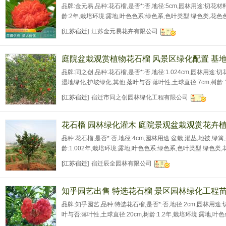
品牌:金元易,品种:花石榴,是否*:否,地径:5cm,园林用途:切花材
龄:2年,栽培环境:露地,叶色色系:绿色系,色叶类型:绿色类,花色色
主要观赏部位:观花,株高:80cm,可售卖地:北京;天津;河北;山西;
[江苏宿迁]
江苏金元易花卉有限公司
江;安徽;福建;江西;山东;河南;湖北;湖南;广东;广西;海南;重
庭院盆栽观赏植物花石榴 风景区绿化配置 基
品牌:同之创,品种:花石榴,是否*:否,地径:1.024cm,园林用途:
湿地绿化,护坡绿化,其他,落叶与否:落叶性,土球直径:7cm,树龄:1
色系,色叶类型:春色叶,花色色系:橙色系,花期:2.01月,树形:特
[江苏宿迁]
宿迁市同之创园林绿化工程有限公司
高:1.0035cm,蓬径:1.003cm,生长地区:1.0225,可售
花石榴 园林绿化灌木 庭院景观盆栽观赏花卉植
品种:花石榴,是否*:否,地径:4cm,园林用途:盆栽,灌丛,地被,绿篱
龄:1.002年,栽培环境:露地,叶色色系:绿色系,色叶类型:绿色类,花
殊造型,主要观赏部位:观花,株高:180cm,蓬径:1.003cm,生长地区
[江苏宿迁]
宿迁辰全园林有限公司
知乎园艺出售 特选花石榴 景区园林绿化工程苗
品牌:知乎园艺,品种:特选花石榴,是否*:否,地径:2cm,园林用途:
叶与否:落叶性,土球直径:20cm,树龄:1.2年,栽培环境:露地,
系:红色系,花期:3月,树形:特殊造型,主要观赏部位:观花,株高:20