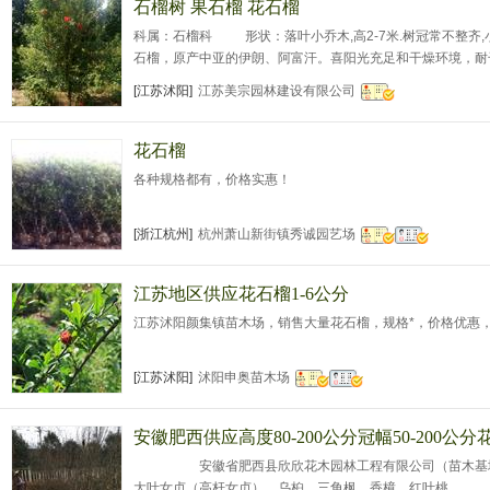
石榴树 果石榴 花石榴
科属：石榴科 形状：落叶小乔木,高2-7米.树冠常不整齐
石榴，原产中亚的伊朗、阿富汗。喜阳光充足和干燥环境，耐
求不严，以肥沃、疏松的沙壤土*好。 拉丁名：Punica gra
[江苏沭阳]
江苏美宗园林建设有限公司
又可观果，小盆盆栽供窗台、阳台和居室摆设，大盆盆栽可布
景区的
花石榴
各种规格都有，价格实惠！
[浙江杭州]
杭州萧山新街镇秀诚园艺场
江苏地区供应花石榴1-6公分
江苏沭阳颜集镇苗木场，销售大量花石榴，规格*，价格优惠
[江苏沭阳]
沭阳申奥苗木场
安徽肥西供应高度80-200公分冠幅50-200公
安徽省肥西县欣欣花木园林工程有限公司（苗木基地 ）
大叶女贞（高杆女贞）、乌桕、三角枫、香樟、红叶桃、