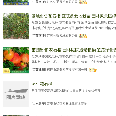
[江苏宿迁]
江苏知乎园艺有限公司
内蒙古;辽宁;吉林;黑龙江;上海;江苏;浙江;安徽;福建;江西;
基地出售花石榴 庭院盆栽地栽苗 园林风景区
品牌:如馨园林,品种:花石榴,是否*:否,地径:3cm,园林用途:切花
地绿化,护坡绿化,其他,落叶与否:落叶性,土球直径:7cm,树龄:2
叶类型:春色叶,花色色系:红色系,花期:5月,树形:特殊造型,主要观赏
[江苏宿迁]
江苏如馨园林有限公司
生长地区:江苏宿迁,可售卖地:北京;天津;河北;山西;内蒙古;
苗圃出售 花石榴 园林庭院造景植物 道路绿化
品牌:沃美园艺,品种:花石榴,产品特性:耐热,落叶与否:常绿性,是否
花材料、花境、花坛、地被、灌丛、绿篱、护坡绿化,株高:80cm,蓬
年,栽培环境:露地,树形:特殊造形,主要观赏部位:观果,果期:4月,
[江苏沭阳]
宿迁市沃美园艺发展有限公司
丛生花石榴
丛生花石榴高度1米到2米的大量出售！！价格便宜！
[山东泰安]
泰安市弘森园林绿化苗木基地