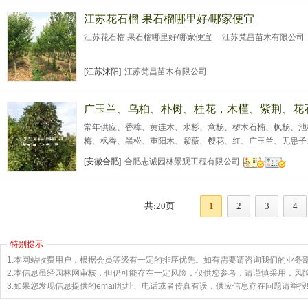
江苏花石榴 果石榴哪里好/哪家便宜
江苏花石榴 果石榴哪里好/哪家便宜 江苏梵昌苗木有限公司 （
[江苏沭阳]
江苏梵昌苗木有限公司
广玉兰、乌桕、朴树、桂花，木槿、紫荆、花
常年供应、香樟、黄连木、水杉、意杨、椤木石楠、枫杨、池
梅、枫香、黑松、重阳木、紫薇、樱花、红、广玉兰、无患子
仲、棠梨、麻栎、构树、国槐、榔榆、青檀、柿树、枣、梨、
[安徽合肥]
合肥志诚园林景观工程有限公司
栀子花球、海桐、火棘球、剑麻等
共:20页
1
2
3
4
特别提示
1.本网站收费用户，根据会员等级有一定的排序优先。如有需要请咨询我们的业务
2.本信息虽经园林网审核，但仍可能存在一定风险，仅供您参考，请谨慎采用，风