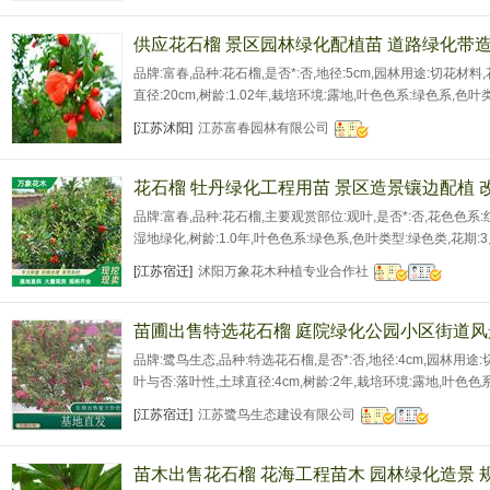
海姆、微型月季、 地被月季 、品种月季等优质
供应花石榴 景区园林绿化配植苗 道路绿化带
品牌:富春,品种:花石榴,是否*:否,地径:5cm,园林用途:切花材料
直径:20cm,树龄:1.02年,栽培环境:露地,叶色色系:绿色系,色
月,树形:特殊造型,主要观赏部位:观花,株高:10cm,蓬径:20cm,
[江苏沭阳]
江苏富春园林有限公司
花石榴 牡丹绿化工程用苗 景区造景镶边配植 
品牌:富春,品种:花石榴,主要观赏部位:观叶,是否*:否,花色色系:
湿地绿化,树龄:1.0年,叶色色系:绿色系,色叶类型:绿色类,花期:3
性:中性,果期:8月,栽培环境:露地,可售卖地:*
[江苏宿迁]
沭阳万象花木种植专业合作社
苗圃出售特选花石榴 庭院绿化公园小区街道
品牌:鹭鸟生态,品种:特选花石榴,是否*:否,地径:4cm,园林用途:
叶与否:落叶性,土球直径:4cm,树龄:2年,栽培环境:露地,叶色色
造型,主要观赏部位:观叶,株高:30cm,蓬径:5cm,可售卖地:北京
[江苏宿迁]
江苏鹭鸟生态建设有限公司
江;上海;江苏;浙江;安徽;福建;江西;山东;河南;湖北;湖南;
苗木出售花石榴 花海工程苗木 园林绿化造景 