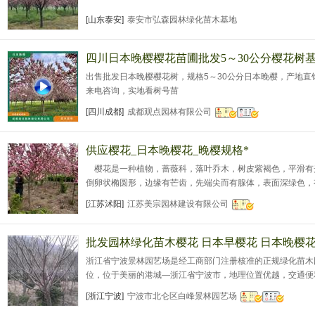
[山东泰安]
泰安市弘森园林绿化苗木基地
四川日本晚樱樱花苗圃批发5～30公分樱花树
出售批发日本晚樱樱花树，规格5～30公分日本晚樱，产地
来电咨询，实地看树号苗
[四川成都]
成都观点园林有限公司
供应樱花_日本晚樱花_晚樱规格*
樱花是一种植物，蔷薇科，落叶乔木，树皮紫褐色，平滑有
倒卵状椭圆形，边缘有芒齿，先端尖而有腺体，表面深绿色，
形，边缘细裂呈锯齿状，裂端有腺。花每支三五朵，成伞状花
[江苏沭阳]
江苏美宗园林建设有限公司
刻，白色、红色。花于3月与叶同放或叶后开花。核球形，初
以樱花为名称的专辑。 樱花形
批发园林绿化苗木樱花 日本早樱花 日本晚樱花
浙江省宁波景林园艺场是经工商部门注册核准的正规绿化苗木
位，位于美丽的港城—浙江省宁波市，地理位置优越，交通便
（法国冬青、法青）、红叶石楠、毛鹃、春鹃、夏鹃（紫鹃）
[浙江宁波]
宁波市北仑区白峰景林园艺场
茶梅、红枫、慈孝竹、棕榈、桂花（丹桂、金桂、四季桂）、