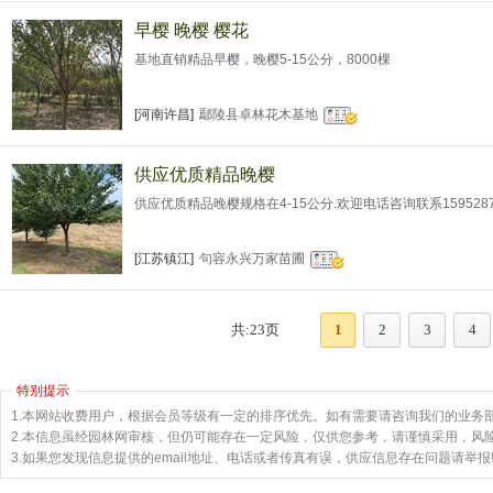
桃、垂丝海棠、樱花、桔子树、金桔树等多种绿化苗木，总面
早樱 晚樱 樱花
基地直销精品早樱，晚樱5-15公分，8000棵
[河南许昌]
鄢陵县卓林花木基地
供应优质精品晚樱
供应优质精品晚樱规格在4-15公分.欢迎电话咨询联系1595287
[江苏镇江]
句容永兴万家苗圃
共:23页
1
2
3
4
特别提示
1.本网站收费用户，根据会员等级有一定的排序优先。如有需要请咨询我们的业务
2.本信息虽经园林网审核，但仍可能存在一定风险，仅供您参考，请谨慎采用，风