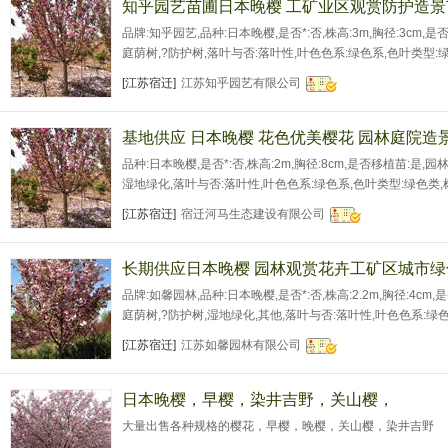
知乎园艺苗圃日本晚樱 工矿业区观赏防护造景
品牌:知乎园艺,品种:日本晚樱,是否*:否,株高:3m,胸径:3cm,
庭荫树,?防护树,落叶与否:落叶性,叶色色系:绿色系,色叶类型:绿
幅:80cm,土球直径:30cm,树龄:1.2年,是否古树:否,栽培环境
[江苏宿迁]
江苏知乎园艺有限公司
可售卖地:北京;天津;河北;山西;内蒙古;辽宁;吉林;黑龙江;上海
基地供应 日本晚樱 花色优美樱花 园林庭院造
品种:日本晚樱,是否*:否,株高:2m,胸径:8cm,是否移植苗:是,
湿地绿化,落叶与否:落叶性,叶色色系:绿色系,色叶类型:绿色类,树
主要观赏部位:观花,地径:8cm,品牌:河马生态
[江苏宿迁]
宿迁河马生态建设有限公司
长期供应日本晚樱 园林观赏花卉工矿区城市绿
品牌:如馨园林,品种:日本晚樱,是否*:否,株高:2.2m,胸径:4cm
庭荫树,?防护树,湿地绿化,其他,落叶与否:落叶性,叶色色系:绿
系,花期:5月,主干高:1.8m,冠幅:100cm,土球直径:40cm,高度
[江苏宿迁]
江苏如馨园林有限公司
龄:4年,是否古树:否,栽培环境:露地,树形:特殊造型,主
日本晚樱，早樱，染井吉野，关山樱，
大量出售各种规格的樱花，早樱，晚樱，关山樱，染井吉野