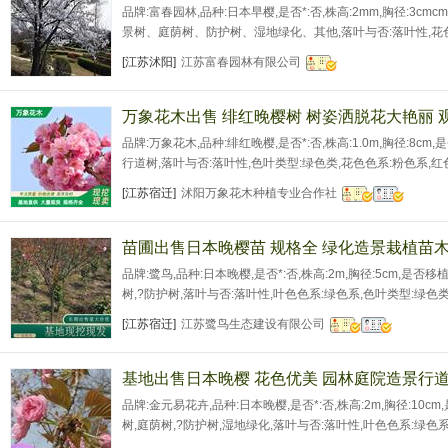
品牌:富春园林,品种:日本早樱,是否*:否,株高:2mm,胸径:3cm
景树、庭荫树、防护树、湿地绿化、其他,落叶与否:落叶性,花色
高:1mm,冠幅:50cmcm,土球直径:30cmcm,高度年生长量:100
[江苏沭阳]
江苏富春园林有限公司
年,是否古树:否,栽培环境:露地,树形:特殊造型,主要观赏部位:观
万象花木出售 绯红晚樱树 树姿洒脱花大艳丽 
品牌:万象花木,品种:绯红晚樱,是否*:否,株高:1.0m,胸径:8cm
行道树,落叶与否:落叶性,色叶类型:绿色类,花色色系:粉色系,红色系
龄:1.0年,是否古树:否,栽培环境:露地,树形:特殊造型,主要观赏部
[江苏宿迁]
沭阳万象花木种植专业合作社
津;河北;山西;内蒙古;辽宁;吉林;黑龙江;上海;江苏;浙江;安徽
苗圃出售日本晚樱苗 规格全 绿化造景栽植苗木
品牌:鹭鸟,品种:日本晚樱,是否*:否,株高:2m,胸径:5cm,是否
树,?防护树,落叶与否:落叶性,叶色色系:绿色系,色叶类型:绿色类
高:2m,冠幅:150cm,土球直径:50cm,高度年生长量:2cm,树龄
[江苏宿迁]
江苏鹭鸟生态建设有限公司
殊造型,主要观赏部位:观花,可售卖地:北京;天津;河北;山西;内
基地出售日本晚樱 花色优美 园林庭院造景行道
品牌:金元易花卉,品种:日本晚樱,是否*:否,株高:2m,胸径:10c
树,庭荫树,?防护树,湿地绿化,落叶与否:落叶性,叶色色系:绿色系
是否古树:否,栽培环境:露地,主要观赏部位:观花,可售卖地:北京;