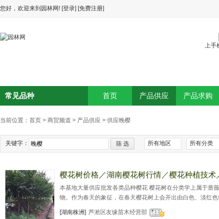
您好，欢迎来到园林网!
[登录]
[免费注册]
上手
常见品种
首页
产品供应
产品求购
当前位置：
首页
>
商贸频道
>
产品供应
>
供应晚樱
关键字：
所有地区
所有分类
筛 选
樱花树价格／湖南樱花树行情／樱花种植技术
本基地大量供应批发各类品种樱花 樱花树在分类学上属于蔷
物。作为春天的象征，在春天樱花树上会开出由白色、淡红色
瓣两类。单瓣类能开花结果，复瓣类多半不结果。一些品种的
[湖南株洲]
芦淞区友缘苗木经营部
果)。其花、叶、果实也可加工制做为腌菜而食用。樱花简直就