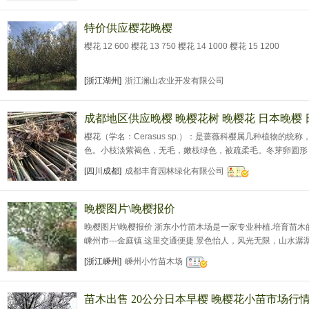
～25米。树皮暗栗褐色.早樱树皮
特价供应樱花晚樱
樱花 12 600 樱花 13 750 樱花 14 1000 樱花 15 1200
[浙江湖州]
浙江澜山农业开发有限公司
成都地区供应晚樱 晚樱花树 晚樱花 日本晚樱
樱花（学名：Cerasus sp.）：是蔷薇科樱属几种植物的统称
色。小枝淡紫褐色，无毛，嫩枝绿色，被疏柔毛。冬芽卵圆形
5-12厘米，宽2.5-7厘米，先端渐尖或骤尾尖，基部圆形，
[四川成都]
成都丰育园林绿化有限公司
有小腺体，上面深绿色，无毛，下面淡绿色，沿脉被稀疏柔毛，有侧
米，密被柔毛，顶端有1-
晚樱图片\晚樱报价
晚樱图片\晚樱报价 浙东小竹苗木场是一家专业种植.培育苗木
嵊州市---金庭镇.这里交通便捷.景色怡人，风光无限，山水
主要种植各种绿化苗木和各种苗圃用苗.规格*.价格合理.还大量
[浙江嵊州]
嵊州小竹苗木场
鸡爪槭.红叶李.西府海棠.垂丝海棠.红白玉兰.桂花等数量都在上百
第
苗木出售 20公分日本早樱 晚樱花小苗市场行