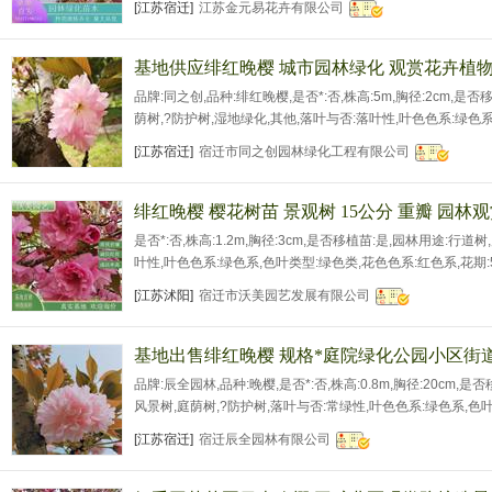
[江苏宿迁]
江苏金元易花卉有限公司
龙江;上海;江苏;浙江;安徽;福建;江西;山东;河南;湖北;湖南;广东
基地供应绯红晚樱 城市园林绿化 观赏花卉植
品牌:同之创,品种:绯红晚樱,是否*:否,株高:5m,胸径:2cm,是
荫树,?防护树,湿地绿化,其他,落叶与否:落叶性,叶色色系:绿色系
花期:4月,主干高:0.5m,冠幅:40cm,土球直径:15cm,高度年生长
[江苏宿迁]
宿迁市同之创园林绿化工程有限公司
是否古树:否,栽培环境:露地,树形:特殊造型,主要观赏部位
绯红晚樱 樱花树苗 景观树 15公分 重瓣 园林
是否*:否,株高:1.2m,胸径:3cm,是否移植苗:是,园林用途:行道
叶性,叶色色系:绿色系,色叶类型:绿色类,花色色系:红色系,花期:5月
龄:2年,是否古树:否,栽培环境:露地,树形:特殊造型,主要观赏部
[江苏沭阳]
宿迁市沃美园艺发展有限公司
基地出售绯红晚樱 规格*庭院绿化公园小区街
品牌:辰全园林,品种:晚樱,是否*:否,株高:0.8m,胸径:20cm,
风景树,庭荫树,?防护树,落叶与否:常绿性,叶色色系:绿色系,色叶
月,主干高:0.5m,冠幅:50cm,土球直径:20cm,高度年生长量:10
[江苏宿迁]
宿迁辰全园林有限公司
古树:否,栽培环境:露地,树形:特殊造型,主要观赏部位