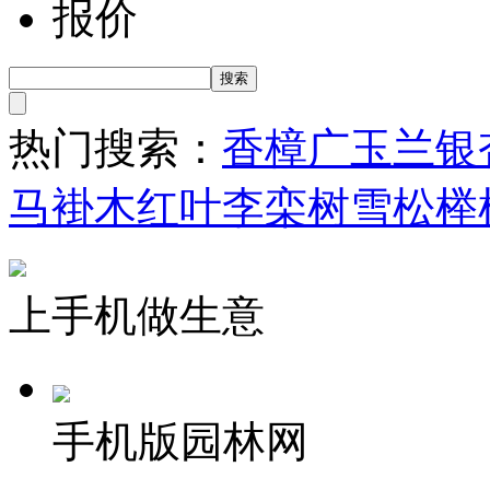
报价
热门搜索：
香樟
广玉兰
银
马褂木
红叶李
栾树
雪松
榉
上手机做生意
手机版园林网