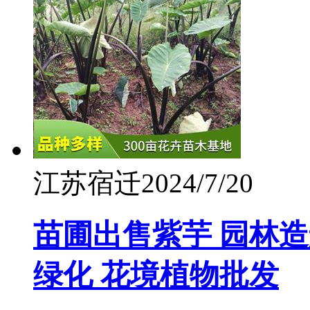
江苏宿迁
2024/7/20
苗圃出售紫芋 园林
绿化 花境植物批发