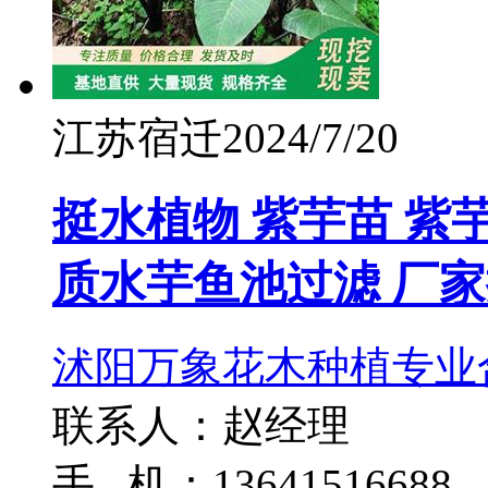
江苏宿迁
2024/7/20
挺水植物 紫芋苗 紫
质水芋鱼池过滤 厂
沭阳万象花木种植专业
联系人：赵经理
手 机：13641516688