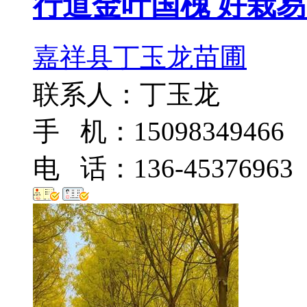
行道金叶国槐 好栽易
嘉祥县丁玉龙苗圃
联系人：丁玉龙
手 机：15098349466
电 话：136-45376963