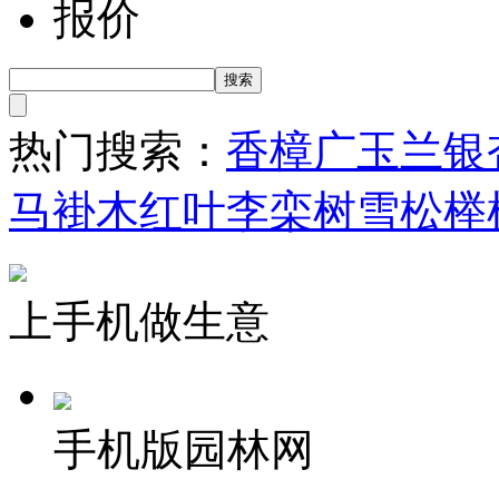
报价
热门搜索：
香樟
广玉兰
银
马褂木
红叶李
栾树
雪松
榉
上手机做生意
手机版园林网