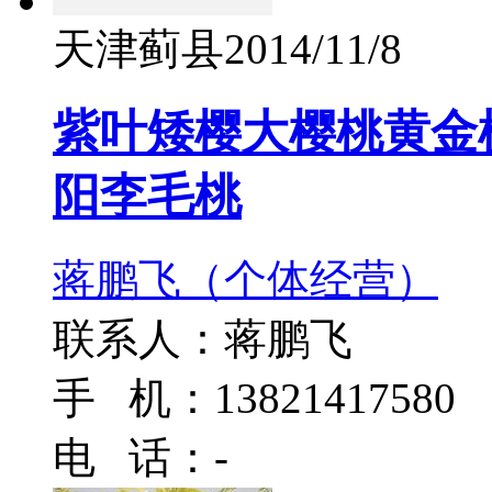
天津蓟县
2014/11/8
紫叶矮樱大樱桃黄金
阳李毛桃
蒋鹏飞（个体经营）
联系人：蒋鹏飞
手 机：13821417580
电 话：-