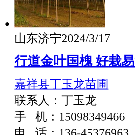
山东济宁
2024/3/17
行道金叶国槐 好栽易
嘉祥县丁玉龙苗圃
联系人：丁玉龙
手 机：15098349466
电 话：136-45376963