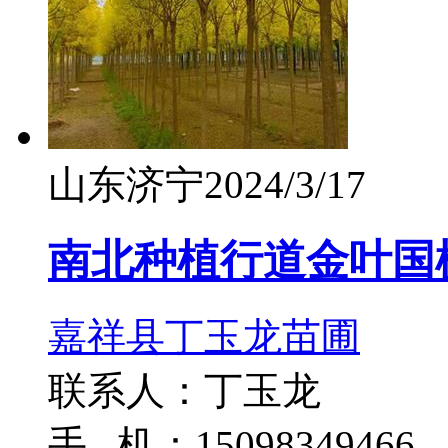
山东济宁
2024/3/17
南北种植行道金叶国槐
嘉祥县丁玉龙苗圃
联系人：丁玉龙
手 机：15098349466