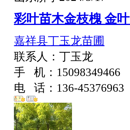
彩叶苗木金枝槐 金叶
嘉祥县丁玉龙苗圃
联系人：丁玉龙
手 机：15098349466
电 话：136-45376963