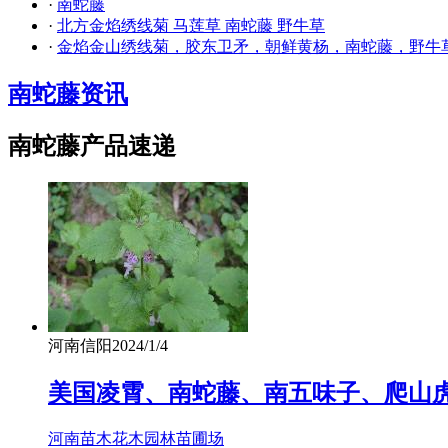
·
南蛇藤
·
北方金焰绣线菊 马莲草 南蛇藤 野牛草
·
金焰金山绣线菊，胶东卫矛，朝鲜黄杨，南蛇藤，野牛
南蛇藤资讯
南蛇藤产品速递
河南信阳
2024/1/4
美国凌霄、南蛇藤、南五味子、爬山
河南苗木花木园林苗圃场