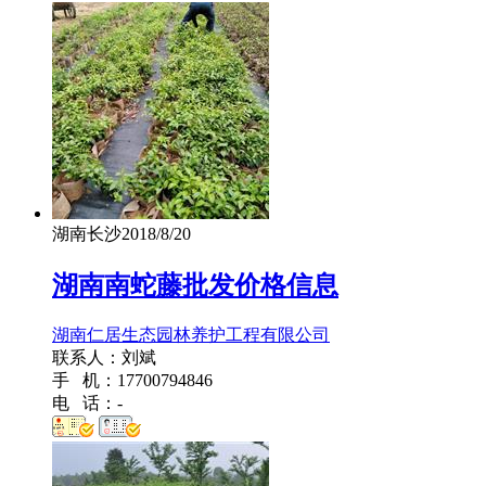
湖南长沙
2018/8/20
湖南南蛇藤批发价格信息
湖南仁居生态园林养护工程有限公司
联系人：刘斌
手 机：17700794846
电 话：-