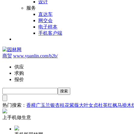
设计
服务
直达车
网交会
电子样本
手机客户端
商贸
www.yuanlin.com/b2b/
供应
求购
报价
热门搜索：
香樟
广玉兰
银杏
桂花
紫薇
大叶女贞
杜英
红枫
马褂木
上手机做生意