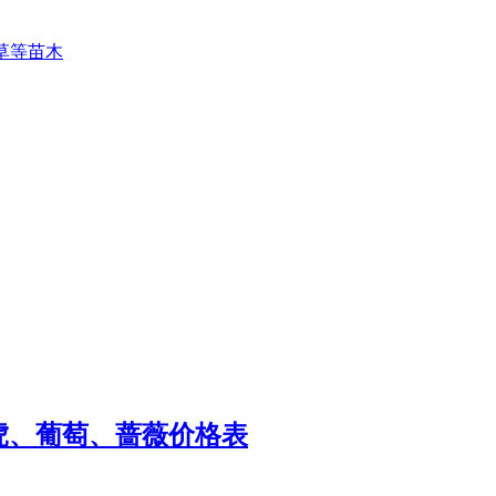
草等苗木
虎、葡萄、蔷薇价格表