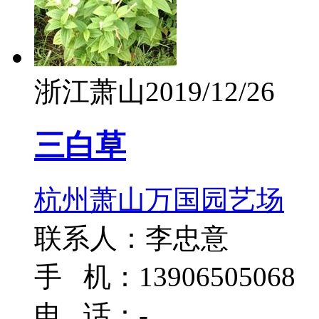
浙江萧山
2019/12/26
三白草
杭州萧山万国园艺场
联系人：李忠意
手 机：13906505068
电 话：-