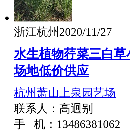
浙江杭州
2020/11/27
水生植物荇菜三白草
场地低价供应
杭州萧山上泉园艺场
联系人：高迥别
手 机：13486381062