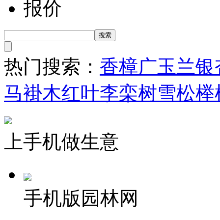
报价
热门搜索：
香樟
广玉兰
银
马褂木
红叶李
栾树
雪松
榉
上手机做生意
手机版园林网