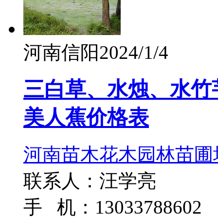
河南信阳
2024/1/4
三白草、水烛、水竹
美人蕉价格表
河南苗木花木园林苗圃
联系人：汪学亮
手 机：13033788602