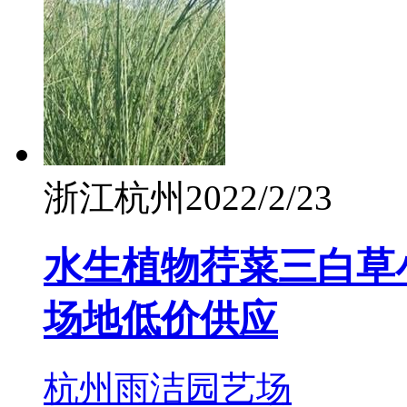
浙江杭州
2022/2/23
水生植物荇菜三白草
场地低价供应
杭州雨洁园艺场