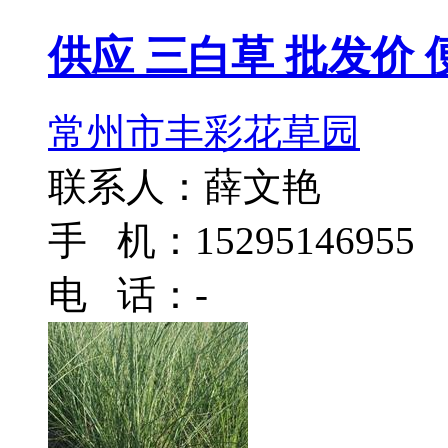
供应 三白草 批发价 
常州市丰彩花草园
联系人：薛文艳
手 机：15295146955
电 话：-