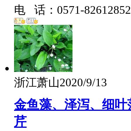
电 话：0571-82612852
浙江萧山
2020/9/13
金鱼藻、泽泻、细叶
芹