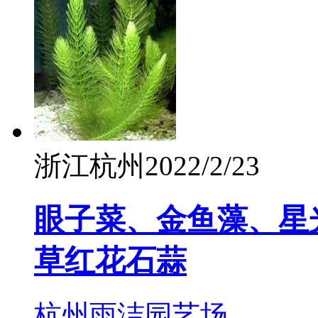
浙江杭州
2022/2/23
眼子菜、金鱼藻、星
草红花石蒜
杭州雨洁园艺场