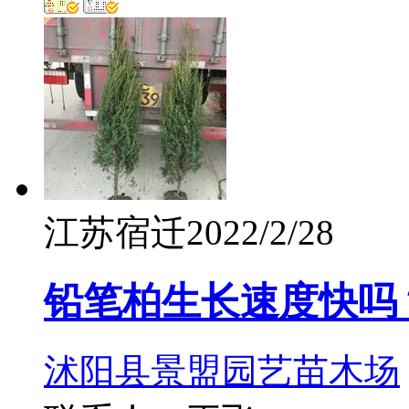
江苏宿迁
2022/2/28
铅笔柏生长速度快吗
沭阳县景盟园艺苗木场