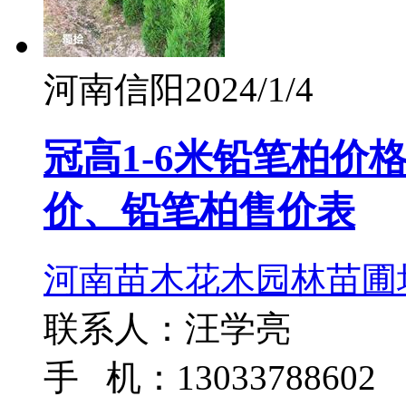
河南信阳
2024/1/4
冠高1-6米铅笔柏价
价、铅笔柏售价表
河南苗木花木园林苗圃
联系人：汪学亮
手 机：13033788602