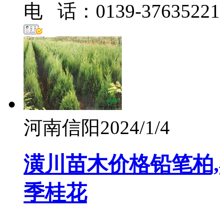
电 话：0139-37635221
河南信阳
2024/1/4
潢川苗木价格铅笔柏,
季桂花