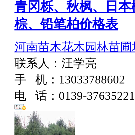
青冈栎、秋枫、日本
棕、铅笔柏价格表
河南苗木花木园林苗圃
联系人：汪学亮
手 机：13033788602
电 话：0139-37635221