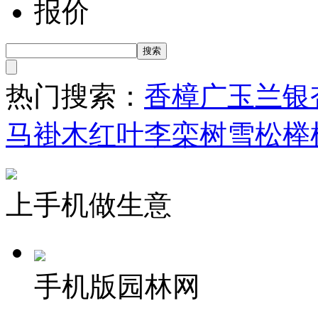
报价
热门搜索：
香樟
广玉兰
银
马褂木
红叶李
栾树
雪松
榉
上手机做生意
手机版园林网