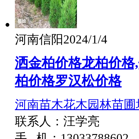
河南信阳
2024/1/4
洒金柏价格龙柏价格
柏价格罗汉松价格
河南苗木花木园林苗圃
联系人：汪学亮
手 机：13033788602