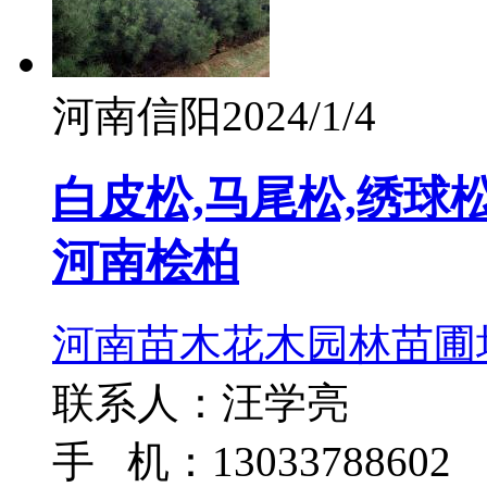
河南信阳
2024/1/4
白皮松,马尾松,绣球松
河南桧柏
河南苗木花木园林苗圃
联系人：汪学亮
手 机：13033788602