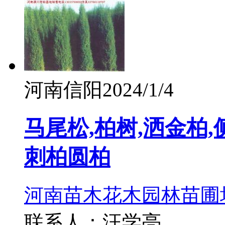
河南信阳
2024/1/4
马尾松,柏树,洒金柏,
刺柏圆柏
河南苗木花木园林苗圃
联系人：汪学亮