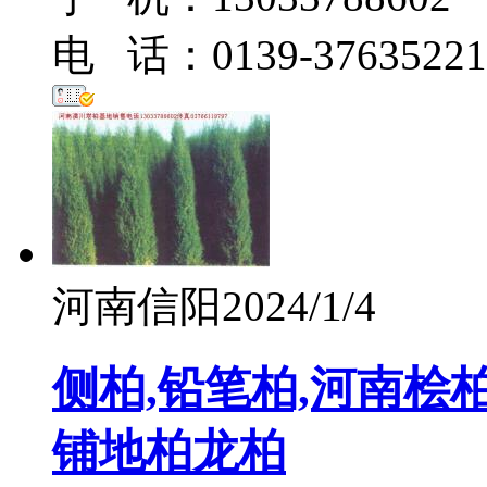
电 话：0139-37635221
河南信阳
2024/1/4
侧柏,铅笔柏,河南桧柏
铺地柏龙柏