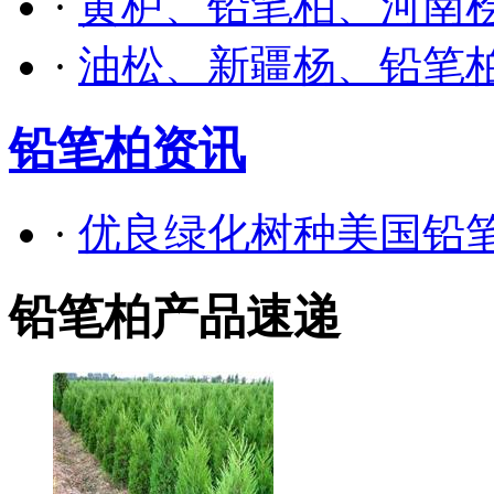
·
黄栌、铅笔柏、河南
·
油松、新疆杨、铅笔
铅笔柏资讯
·
优良绿化树种美国铅
铅笔柏产品速递