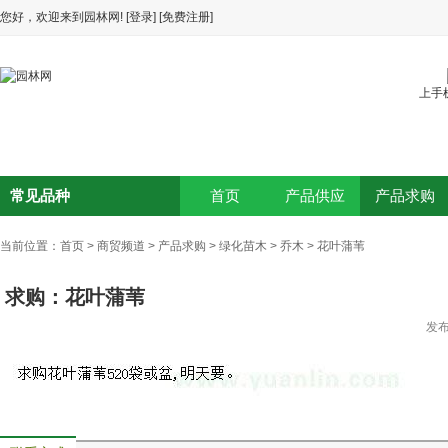
您好，欢迎来到园林网!
[登录]
[免费注册]
上手
常见品种
首页
产品供应
产品求购
当前位置：
首页
>
商贸频道
>
产品求购
>
绿化苗木
>
乔木
>
花叶蒲苇
求购：花叶蒲苇
发布