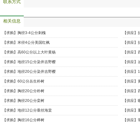
联系方式
相关信息
【求购】
胸径3-4公分刺槐
【供应】
【求购】
米径4公分美国红枫
【供应】
【求购】
高60公分以上大叶黄杨
【供应】
格行情
【求购】
地径15公分染井吉野樱
【供应】
丝竹袋苗
【求购】
地径20公分染井吉野樱
【供应】
长期出售
【求购】
60公分丛生朴树
【供应】
地
【求购】
胸径20公分朴树
【供应】
草花
【求购】
胸径20公分栾树
【供应】
【求购】
地径12公分垂丝海棠
【供应】
都鸳鸯茉
【求购】
胸径16公分榉树
【供应】