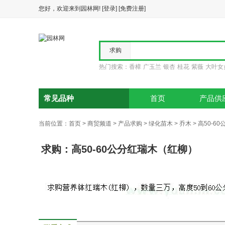
您好，欢迎来到园林网!
[登录]
[免费注册]
求购
热门搜索：
香樟
广玉兰
银杏
桂花
紫薇
大叶女
供应
报价
常见品种
首页
产品供
当前位置：
首页
>
商贸频道
>
产品求购
>
绿化苗木
>
乔木
>
高50-6
求购：高50-60公分红瑞木（红柳）