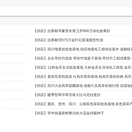
【供应】
抗寒耐旱豪景冬青卫矛986万绿化效果好
【供应】
抗寒耐涝975万金叶石菖蒲观赏性强
【供应】
四川地笼桂批发基地 供应地笼桂工程绿化苗木 成都桂
【供应】
丛生琴丝竹批发 琴丝竹地笼子基地 琴丝竹工程绿篱苗
【供应】
12杯金禾女贞批发基地 大杯金禾女贞绿化工程苗 金
【供应】
黄风车茉莉批发 白风车茉莉基地 粉风车茉莉价格 风
【供应】
四川大吴风草苗圃基地 成都大吴风草价格行情 花境地
【供应】
暖季型草坪草百慕大比马尼拉更好
【供应】
重庆、贵州、四川、云南双色茉莉批发基地 双色茉莉
【供应】
常年快递新鲜整洁的大花金鸡菊种子