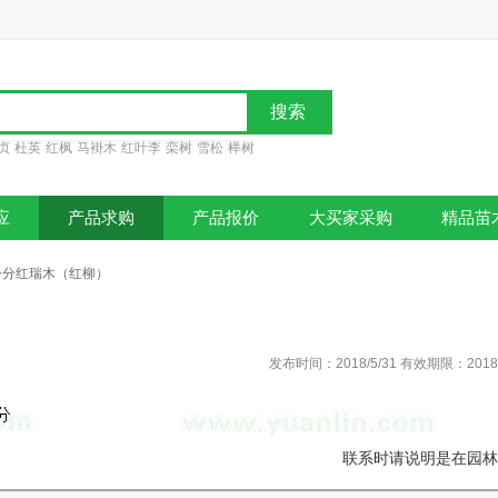
贞
杜英
红枫
马褂木
红叶李
栾树
雪松
榉树
应
产品求购
产品报价
大买家采购
精品苗
0公分红瑞木（红柳）
发布时间：2018/5/31 有效期限：201
联系时请说明是在园林