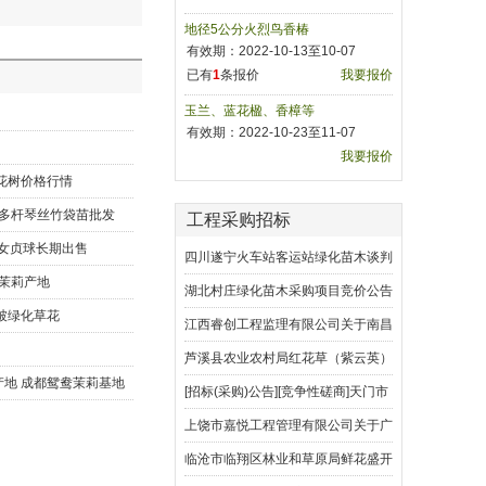
地径5公分火烈鸟香椿
有效期：2022-10-13至10-07
已有
1
条报价
我要报价
玉兰、蓝花楹、香樟等
有效期：2022-10-23至11-07
我要报价
花树价格行情
 多杆琴丝竹袋苗批发
工程采购招标
禾女贞球长期出售
四川遂宁火车站客运站绿化苗木谈判
车茉莉产地
招标公告
湖北村庄绿化苗木采购项目竞价公告
被绿化草花
江西睿创工程监理有限公司关于南昌
市绿化管理处第三批补种补栽苗木采
芦溪县农业农村局红花草（紫云英）
产地 成都鸳鸯茉莉基地
购项目【项目编号：JXRC-2019
种子采购询价函
[招标(采购)公告][竞争性磋商]天门市
工业园管理委员会村庄绿化苗木采购
上饶市嘉悦工程管理有限公司关于广
项目 竞争性磋商公告
丰区铜钹山镇河红茶树苗木采购项目
临沧市临翔区林业和草原局鲜花盛开