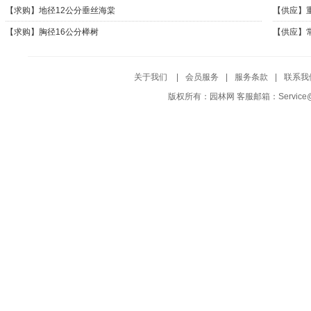
【求购】
地径12公分垂丝海棠
【供应】
都鸳鸯茉
【求购】
胸径16公分榉树
【供应】
关于我们
|
会员服务
|
服务条款
|
联系我
版权所有：园林网 客服邮箱：Service@Yuf